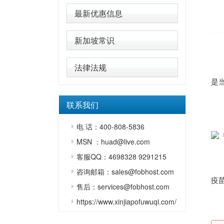
最新优惠信息
新加坡常识
华
法律法规
美
是
这
联系我们
美
电 话：400-808-5836
MSN ：huad@live.com
o
客服QQ：4698328 9291215
疾
咨询邮箱：sales@fobhost.com
疫苗
售后：services@fobhost.com
O
https://www.xinjiapofuwuqi.com/