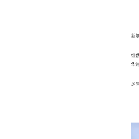
新
组
华是
尽