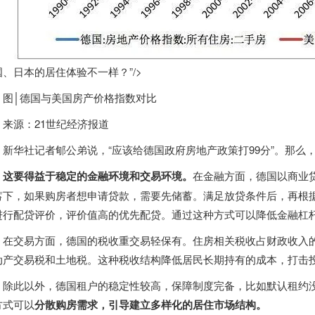
国、日本的居住体验不一样？”/>
图│德国与美国房产价格指数对比
来源：21世纪经济报道
新华社记者郇公弟说，“应该给德国政府房地产政策打99分”。那么
这要得益于稳定的金融环境和交易环境。
在金融方面，德国以商业
蓄下，如果购房者想申请贷款，需要先储蓄。满足放贷条件后，再根
进行配贷评价，评价值高的优先配贷。通过这种方式可以降低金融杠
在交易方面，德国的税收重交易轻保有。住房相关税收占财政收入的比
动产交易税和土地税。这种税收结构降低居民长期持有的成本，打击
除此以外，德国租户的稳定性较高，保障制度完备，比如默认租约
方式可以
分散购房需求，引导建立多样化的居住市场结构。