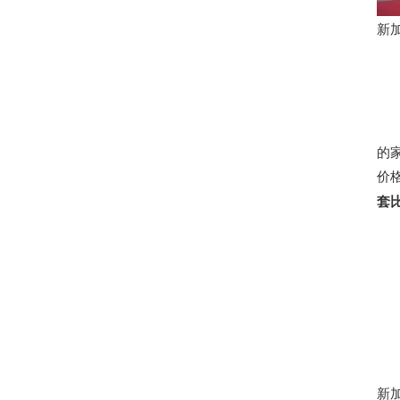
新
的
价
套
新