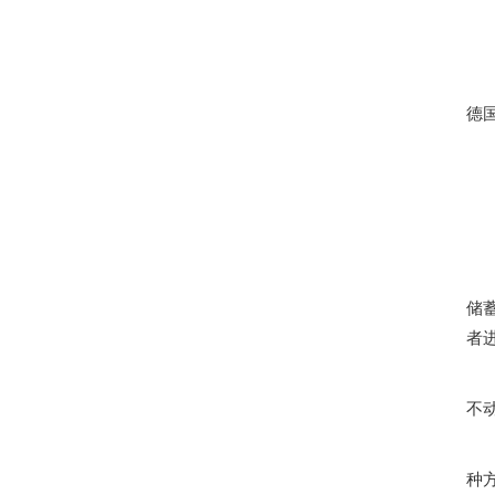
德
储
者
不
种