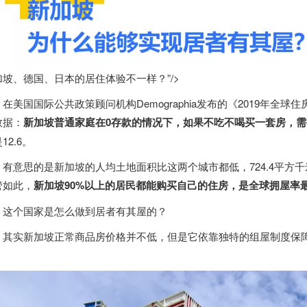
加坡、德国、日本的居住体验不一样？”/>
在美国国际公共政策顾问机构Demographia发布的《2019年
数据：
新加坡
普通家庭在0存款的情况下，如果不吃不喝买一套房，需要
12.6。
有意思的是
新加坡
的人均土地面积比这两个城市都低，724.4平方
管如此，
新加坡
90%以上的居民都能购买自己的住房，是全球拥屋率
这个国家是怎么做到居者有其屋的？
其实
新加坡
正常商品房价格并不低，但是它依靠独特的组屋制度保