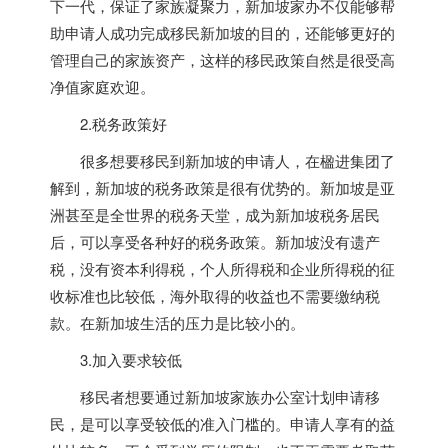
下一代，保证了家族凝聚力，
新加坡
家办不仅能够帮
助申请人成功完成移民
新加坡
的目的，还能够更好的
管理自己的家族资产，这样的移民政策自然是很受高
净值家庭欢迎。
2.税务政策好
很多想要移民到
新加坡
的申请人，在楹进集团了
解到，
新加坡
的税务政策是很有优势的。
新加坡
是亚
洲甚至是全世界的税务天堂，成为
新加坡
税务居民
后，可以享受各种好的税务政策。
新加坡
没有遗产
税，没有资本利得税，个人所得税和企业所得税的征
收标准也比较低，海外取得的收益也不需要缴纳税
款。在
新加坡
生活的压力是比较小的。
3.加入要求较低
移民者想要通过
新加坡
家族办公室计划申请移
民，是可以享受较低的准入门槛的。申请人享有的益