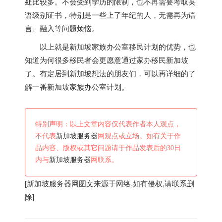
处比较多。不会受到学历的限制，也不再需要考取英
语级别证书，特别是一些上了年纪的人，无需再为语
言、融入等问题烦恼。
以上就是
新加坡
家族办公室移民计划的优势，也
知道为何很多移民者会更愿意通过家办移民
新加坡
了。有定居到
新加坡
想法的朋友们，可以再详细的了
解一番
新加坡
家族办公室计划。
特别声明：以上文章内容仅代表作者本人观点，
不代表
新加坡服务器
网观点或立场。如有关于作
品内容、版权或其它问题请于作品发表后的30日
内与
新加坡服务器
网联系。
[
新加坡服务器
网图文来源于网络,如有侵权,请联系删
除]