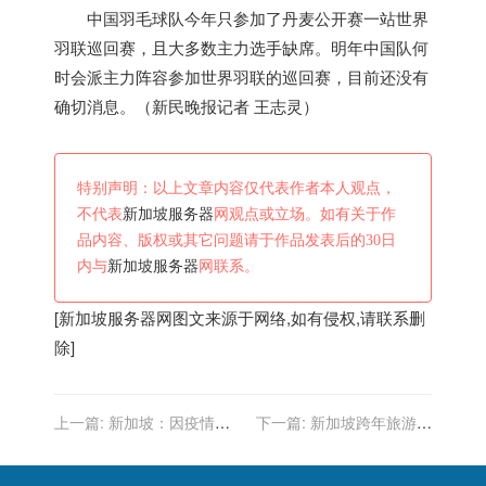
中国羽毛球队今年只参加了丹麦公开赛一站世界
羽联巡回赛，且大多数主力选手缺席。明年中国队何
时会派主力阵容参加世界羽联的巡回赛，目前还没有
确切消息。（新民晚报记者 王志灵）
特别声明：以上文章内容仅代表作者本人观点，
不代表
新加坡服务器
网观点或立场。如有关于作
品内容、版权或其它问题请于作品发表后的30日
内与
新加坡服务器
网联系。
[
新加坡服务器
网图文来源于网络,如有侵权,请联系删
除]
上一篇:
新加坡：因疫情收
下一篇:
新加坡跨年旅游，
紧边界，喊停所有VTL免隔
和你一起看狮城烟火
离售票活动