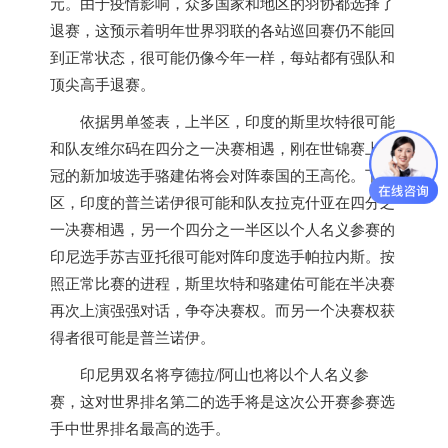
元。由于疫情影响，众多国家和地区的羽协都选择了
退赛，这预示着明年世界羽联的各站巡回赛仍不能回
到正常状态，很可能仍像今年一样，每站都有强队和
顶尖高手退赛。
依据男单签表，上半区，印度的斯里坎特很可能
和队友维尔码在四分之一决赛相遇，刚在世锦赛上夺
冠的
新加坡
选手骆建佑将会对阵泰国的王高伦。下半
区，印度的普兰诺伊很可能和队友拉克什亚在四分之
一决赛相遇，另一个四分之一半区以个人名义参赛的
印尼选手苏吉亚托很可能对阵印度选手帕拉内斯。按
照正常比赛的进程，斯里坎特和骆建佑可能在半决赛
再次上演强强对话，争夺决赛权。而另一个决赛权获
得者很可能是普兰诺伊。
印尼男双名将亨德拉/阿山也将以个人名义参
赛，这对世界排名第二的选手将是这次公开赛参赛选
手中世界排名最高的选手。