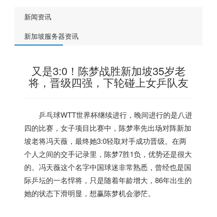
新闻资讯
新加坡服务器资讯
又是3:0！陈梦战胜新加坡35岁老
将，晋级四强，下轮碰上女乒队友
乒乓球WTT世界杯继续进行，晚间进行的是八进
四的比赛，女子项目比赛中，陈梦率先出场对阵
新加
坡
老将冯天薇，最终她3:0轻取对手成功晋级。在两
个人之间的交手记录里，陈梦7胜1负，优势还是很大
的。冯天薇这个名字中国球迷非常熟悉，曾经也是国
际乒坛的一名悍将，只是随着年龄增大，86年出生的
她的状态下滑明显，想赢陈梦机会渺茫。