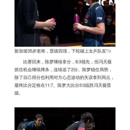
新加坡35岁老将，晋级四强，下轮碰上女乒队友”/>
比赛回来，陈梦继续拿分，8:3领先，但冯天薇
抓住机会继续搏杀，连续追了2分。陈梦稳住局势，
除了自己得分也利用对方心态波动的失误拿到局点，
最终比分定格在11:7。陈梦大比分3:0战胜冯天薇晋
级。