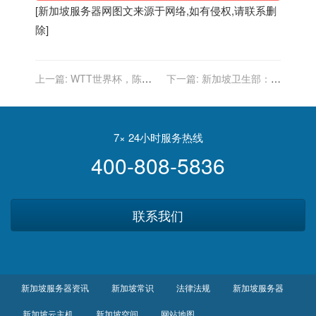
[
新加坡服务器
网图文来源于网络,如有侵权,请联系删
除]
上一篇:
WTT世界杯，陈梦
下一篇:
新加坡卫生部：奥
3：0横扫新加坡老将冯天薇
密克戎更有可能造成二次感
挺进女单四强
染
7× 24小时服务热线
400-808-5836
联系我们
新加坡服务器资讯
新加坡常识
法律法规
新加坡服务器
新加坡云主机
新加坡空间
网站地图