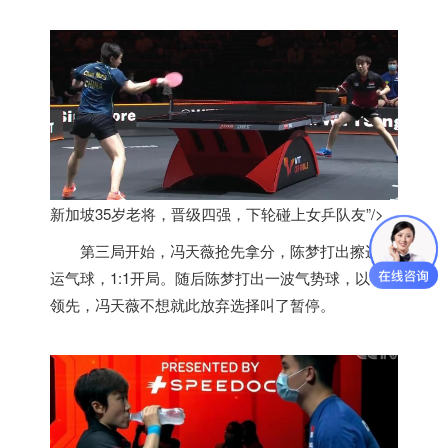
新加坡35岁老将，晋级四强，下轮碰上女乒队友”/>
第三局开始，冯天薇抢先拿分，陈梦打出擦边的
运气球，1:1开局。随后陈梦打出一波气势球，以4:1
领先，冯天薇不想就此放弃选择叫了暂停。