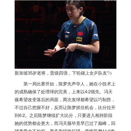
新加坡35岁老将，晋级四强，下轮碰上女乒队友”/>
第一局比赛开始，陈梦先声夺人，她在小技术上
的成熟确保了处理球的完美，上来以4:2领先。冯天
薇希望改变落后的局面，两次发球都希望以巧制胜，
不过自己把握不好，反而让陈梦抓住机会，比分拉开
到6:2。之后陈梦继续扩大比分，只要进入相持阶段
她的优势都会更大，而冯天薇毕竟早已过了巅峰，回
球质量大不如前，更多靠经验打球。最终陈梦11:6拿