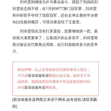
刘诗雯则继续为乒乓事业奋斗。摆脱了伤病的刘
诗雯状态很不错，在1月的WTT澳门冠军赛，刘诗雯
和许昕联手夺得了混双冠军，还在女单比赛的半决赛
4比2击败孙颖莎，可惜决赛是给了王曼昱。
刘诗雯现在没有打算退役，想要继续拼一把。
新
加坡
大满贯赛来了，云集国乒的众多高手，刘诗雯将
再次验证在巴黎奥运周期，自己到底能有多大的竞争
力。
特别声明：以上文章内容仅代表作者本人观点，
不代表
新加坡服务器
网观点或立场。如有关于作
品内容、版权或其它问题请于作品发表后的30日
内与
新加坡服务器
网联系。
[
新加坡服务器
网图文来源于网络,如有侵权,请联系删
除]