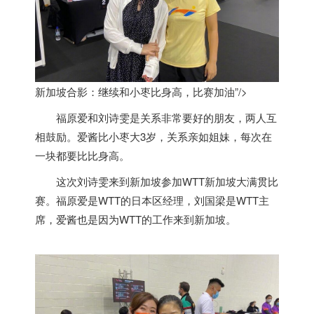
新加坡合影：继续和小枣比身高，比赛加油”/>
福原爱和刘诗雯是关系非常要好的朋友，两人互
相鼓励。爱酱比小枣大3岁，关系亲如姐妹，每次在
一块都要比比身高。
这次刘诗雯来到
新加坡
参加WTT
新加坡
大满贯比
赛。福原爱是WTT的日本区经理，刘国梁是WTT主
席，爱酱也是因为WTT的工作来到
新加坡
。