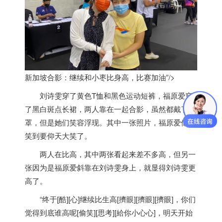
新加坡合影：继续和小枣比身高，比赛加油”/>
刘诗雯穿了黄色T恤和黑色运动短裤，福原爱穿
了黑白斑点长裙，两人靠在一起合影，虽然都戴了口
罩，但是她们笑容浮现。其中一张照片，福原爱似乎
笑到要仰天大笑了。
两人在比高，其中两张看起来差不多高，但另一
张因为是福原爱斜靠在刘诗雯身上，就显得刘诗雯更
高了。
“终于[酷][心]继续比生高[擠眼][擠眼][擠眼]，你们
觉得到底谁高呢[偷笑][思考][給你小心心]，明天开始