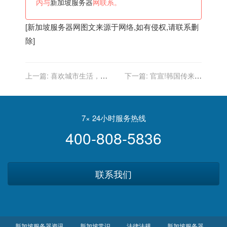
内与
新加坡服务器
网联系。
[
新加坡服务器
网图文来源于网络,如有侵权,请联系删
除]
上一篇:
喜欢城市生活，犀
下一篇:
官宣!韩国传来消
鸟成新加坡街头“最靓的仔”
息：前中超申花外援,金信煜
加盟新加坡的球队
7× 24小时服务热线
400-808-5836
联系我们
新加坡服务器资讯
新加坡常识
法律法规
新加坡服务器