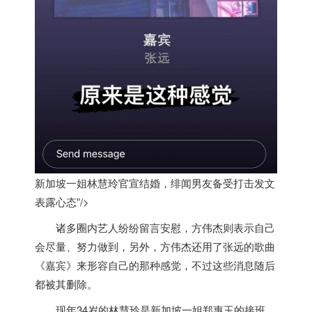
新加坡一姐林慧玲官宣结婚，绯闻男友备受打击发文
表露心态”/>
诸多圈内艺人纷纷留言安慰，方伟杰则表示自己
会尽量、努力做到，另外，方伟杰还用了张远的歌曲
《嘉宾》来形容自己的那种感觉，不过这些消息随后
都被其删除。
现年34岁的林慧玲是
新加坡
一姐郑惠玉的接班