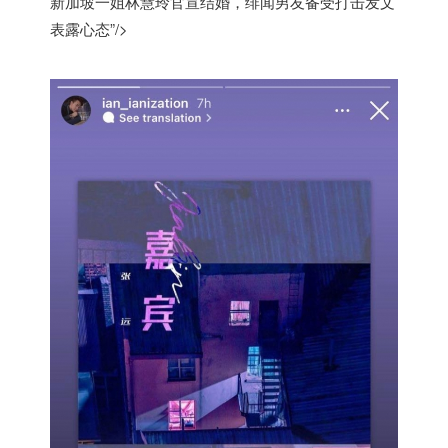
新加坡一姐林慧玲官宣结婚，绯闻男友备受打击发文
表露心态”/>