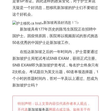
是拿SP准证。因此这样的政策变化，对于护士来说
无疑是一个好消息，想移民
新加坡
的护士们不要错过
这个好机会。
新加坡再添好消息！”/>
新加坡
具有177年历史的陈笃生医院正在招聘中
国护士。因疫情原因，医院将以视频面试的形式挑选
50名优秀的中国护士赴
新加坡
工作。
在抵达
新加坡
之后的一年时间内，护士需要通过
新加坡
护士局笔试考试SNB EXAM，获得正式注册。
SNB EXAM即为
新加坡
护资考试，每名护士终身只有
2次机会。考试题目为英文出题，60道单项选择题，1
个小时的答题时间内，答对一半及以上通过。想成为
新加坡
护士吗？
特别声明：以上文章内容仅代表作者本人观点，
不代表
新加坡服务器
网观点或立场。如有关于作