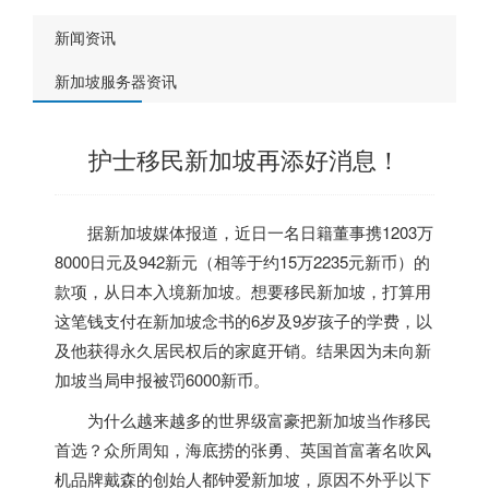
新闻资讯
新加坡服务器资讯
护士移民新加坡再添好消息！
据
新加坡
媒体报道，近日一名日籍董事携1203万
8000日元及942新元（相等于约15万2235元新币）的
款项，从日本入境
新加坡
。想要移民
新加坡
，打算用
这笔钱支付在
新加坡
念书的6岁及9岁孩子的学费，以
及他获得永久居民权后的家庭开销。结果因为未向
新
加坡
当局申报被罚6000新币。
为什么越来越多的世界级富豪把
新加坡
当作移民
首选？众所周知，海底捞的张勇、英国首富著名吹风
机品牌戴森的创始人都钟爱
新加坡
，原因不外乎以下