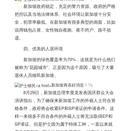
新加坡
政府稳定，充足的警力资源、政府的严格
把控以及当地法律体系、社会环境让
新加坡
十分安
全，犯罪率极低。在
新加坡
有很多典型的画面，比如
说用钱包占座、女性独自夜跑、夜不闭户、路不拾
遗。
四、优美的人居环境
新加坡
的绿色覆盖率为70%，这就是为什么他们
被称为“花园城市”。正是因为这个原因，吸引了大量
退休人员移民
新加坡
。
新加坡再添好消息！”/>
8月29日，
新加坡
总理李显龙发表国庆群众大会
演讲指出，为了确保来
新加坡
工作的外籍人士符合资
格条件，政府将会收紧EP和SP准证的申请条件。这
样一来很多不符合条件的外籍人士将无法取得EP和
SP准证。但是护士因为属于特殊工种，一直以来就