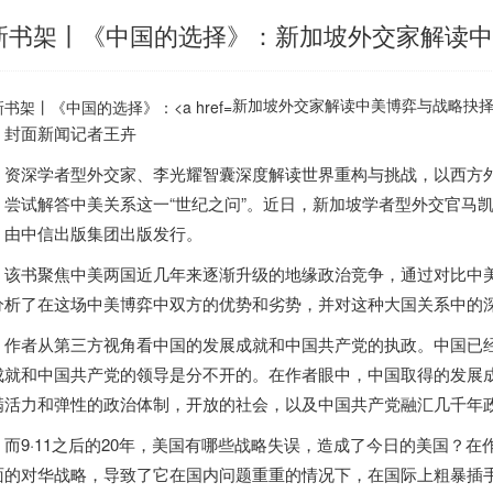
新书架丨《中国的选择》：新加坡外交家解读中
新加坡外交家解读中美博弈与战略抉择的“
面新闻记者王卉
深学者型外交家、李光耀智囊深度解读世界重构与挑战，以西方外
，尝试解答中美关系这一“世纪之问”。近日，
新加坡
学者型外交官马
》由中信出版集团出版发行。
书聚焦中美两国近几年来逐渐升级的地缘政治竞争，通过对比中美
分析了在这场中美博弈中双方的优势和劣势，并对这种大国关系中的
者从第三方视角看中国的发展成就和中国共产党的执政。中国已经
成就和中国共产党的领导是分不开的。在作者眼中，中国取得的发展
满活力和弹性的政治体制，开放的社会，以及中国共产党融汇几千年
9·11之后的20年，美国有哪些战略失误，造成了今日的美国？在
面的对华战略，导致了它在国内问题重重的情况下，在国际上粗暴插