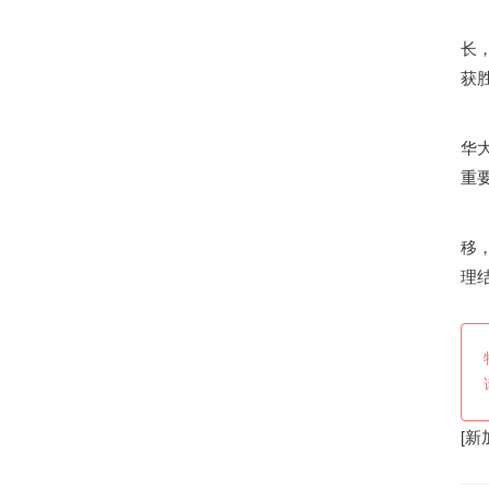
马
长
获
据
华
重
诺
移
理
[
新