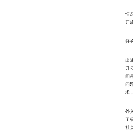
马
情
开
中
好
在
出
升
间
问
求
基
外
了
社