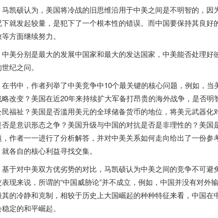
凯硕认为，美国将冷战的旧思维沿用于中美之间是不明智的，因为
况下就发起较量，是犯下了一个根本性的错误。而中国要保持其良好
放等方面继续努力。
美分别是最大的发展中国家和最大的发达国家，中美能否处理好彼
的世纪之问。
书中，作者列举了中美竞争中10个最关键的核心问题，例如，当
战略改变？美国在近20年来持续扩大军备打昂贵的海外战争，是否明
公民福祉？美国是否滥用美元的全球储备货币的地位，将美元武器化
是否是意识形态之争？美国升级与中国的对抗是否是非理性的？美国
题，作者一一进行了分析解答，并对中美关系如何走向给出了一份参
，就各自的核心利益寻找交集。
于对中美双方优劣势的对比，马凯硕认为中美之间的竞争不可避免
交表现来说，所谓的“中国威胁论”并不成立，例如，中国并没有对外
极其的冷静和克制，相较于历史上大国崛起的种种特征来看，中国在
会稳定的和平崛起。