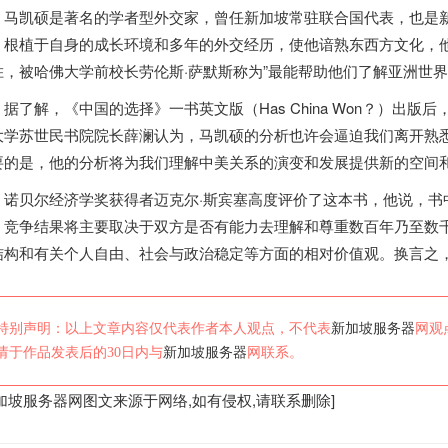
凯硕是著名的学者型外交家，曾任
新加坡
常驻联合国代表，也是
，根植于自身的成长环境和多年的外交经历，使他谙熟东西方文化，他
胜，被哈佛大学前校长劳伦斯·萨默斯称为”最能帮助他们了解亚洲世界
了解，《中国的选择》一书英文版（Has China Won？）出版
大学苏世民书院院长薛澜认为，马凯硕的分析也许会逼迫我们离开熟
要的是，他的分析将为我们理解中美关系的演变和发展提供新的空间
贝尔经济学奖获得者迈克尔·斯宾塞高度评价了这本书，他说，书
，竞争结果将主要取决于双方是否有能力去理解和尊重数百年乃至数
结构和有关个人自由、社会与政治稳定等方面的相对价值观。换言之
特别声明：以上文章内容仅代表作者本人观点，不代表
新加坡服务器
网观
请于作品发表后的30日内与
新加坡服务器
网联系。
加坡服务器
网图文来源于网络,如有侵权,请联系删除]