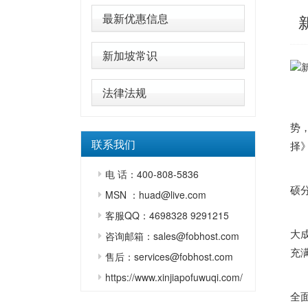
最新优惠信息
新加坡常识
封
法律法规
资
势
联系我们
择
该
电 话：400-808-5836
硕
MSN ：huad@live.com
作
客服QQ：4698328 9291215
大
咨询邮箱：sales@fobhost.com
充
售后：services@fobhost.com
https://www.xinjiapofuwuqi.com/
而
全