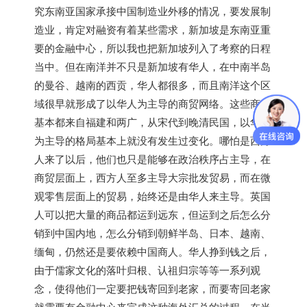
究东南亚国家承接中国制造业外移的情况，要发展制
造业，肯定对融资有着某些需求，
新加坡
是东南亚重
要的金融中心，所以我也把
新加坡
列入了考察的日程
当中。但在南洋并不只是
新加坡
有华人，在中南半岛
的曼谷、越南的西贡，华人都很多，而且南洋这个区
域很早就形成了以华人为主导的商贸网络。这些商人
基本都来自福建和两广，从宋代到晚清民国，以华人
为主导的格局基本上就没有发生过变化。哪怕是西方
人来了以后，他们也只是能够在政治秩序占主导，在
商贸层面上，西方人至多主导大宗批发贸易，而在微
观零售层面上的贸易，始终还是由华人来主导。英国
人可以把大量的商品都运到远东，但运到之后怎么分
销到中国内地，怎么分销到朝鲜半岛、日本、越南、
缅甸，仍然还是要依赖中国商人。华人挣到钱之后，
由于儒家文化的落叶归根、认祖归宗等等一系列观
念，使得他们一定要把钱寄回到老家，而要寄回老家
就需要有金融中心来完成这种海外汇兑的过程。在当