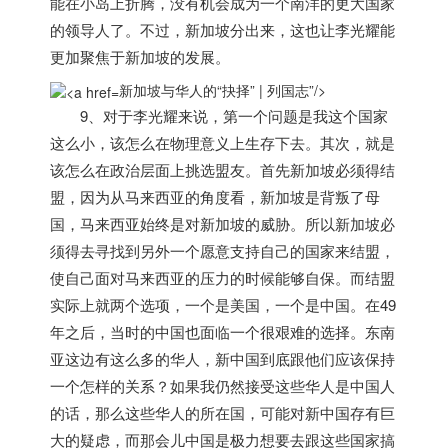
能在小岛上折腾，没有机会成为一个南洋的更大国家
的领导人了。不过，
新加坡
分出来，这也让李光耀能
更加聚焦于
新加坡
的发展。
新加坡与华人的“抉择” | 列国志”/>
9、对于李光耀来说，第一个问题是我这个国家
这么小，该怎么在物理意义上生存下去。其次，就是
该怎么在政治层面上挑选盟友。首先
新加坡
必须得结
盟，因为从马来西亚的角度看，
新加坡
是背叛了母
国，
马来西亚始终是对
新加坡
的威胁
。所以
新加坡
必
须得去寻找到另外一个愿意支持自己的国家来结盟，
使自己面对马来西亚的压力的时候能够自保。而结盟
实际上就两个选项，一个是美国，一个是中国。在49
年之后，当时的中国也面临一个很艰难的选择。东南
亚这边有这么多的华人，新中国到底跟他们应该保持
一个怎样的关系？如果我仍然接受这些华人是中国人
的话，那么这些华人的所在国，可能对新中国存有巨
大的疑虑，而那会儿中国是极力想要去跟这些国家搞