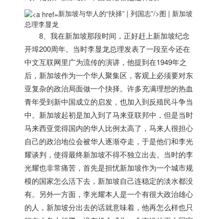
新加坡与华人的“抉择” | 列国志”/>
图 |
新加坡
总理李显龙
8、我在
新加坡
那段时间，正好赶上
新加坡
纪念
开埠200周年。当时李显龙总理发表了一段至今还在
中文互联网里广为流传的演讲，他提到在1949年之
后，
新加坡
作为一个华人聚集区，客观上必须要对东
亚复杂的政治局面做一个抉择。许多充满理想的热血
青年受到新中国成立的启发，也加入到反殖民斗争当
中。
新加坡
起初是加入到了马来亚联邦中，但是当时
马来西亚觉得国内的华人比例太高了，马来人很担心
自己的政治地位会被华人逐渐夺走，于是他们和李光
耀谈判，使得最终
新加坡
不得不独立出去。当时的李
光耀也非常痛苦，首先是担忧
新加坡
作为一个城市规
模的国家怎么活下去，
新加坡
自己连稳定的淡水都没
有。另外一方面，李光耀本人是一个有很大政治雄心
的人，
新加坡
分出去的话就意味着，他再怎么样也只