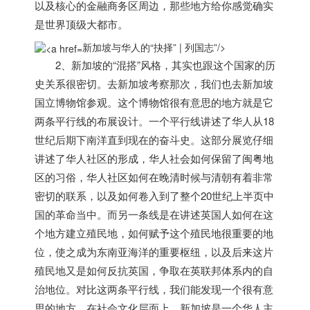
以及核心的金融商务区周边，那些地方给你感觉确实
是世界顶级大都市。
新加坡与华人的“抉择” | 列国志”/>
2、
新加坡
的“混搭”风格，其实也跟这个国家的历
史关系很密切。去
新加坡
考察那次，我们也去
新加坡
国立博物馆参观。这个博物馆很有意思的地方就是它
两条平行线的布展设计。一个平行线讲述了华人从18
世纪后期下南洋直到现在的奋斗史。这部分展览仔细
讲述了华人社区的形成，华人社会如何保留了闽粤地
区的习俗，华人社区如何在晚清时候与清朝有着非常
密切的联系，以及如何卷入到了整个20世纪上半页中
国的革命当中。而另一条线是在讲述英国人如何在这
个地方建立殖民地，如何赋予这个殖民地很重要的地
位，使之成为东南亚海洋的重要枢纽，以及后来这片
殖民地又是如何反抗英国，争取在英联邦体系内的自
治地位。对比这两条平行线，我们能发现一个很有意
思的地方。在社会文化层面上，
新加坡
是一个华人主