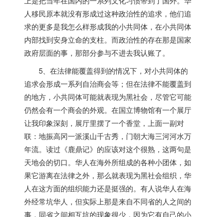
上是把当年在国内的一系列文化习惯带到了国外。华
人移民原本就没有形成过这种政治性的追求，他们追
求的更多是我怎么样形成我的小共同体，在小共同体
内部找到安身立命的支柱。而政治性的存在那是国家
政府层面的事，那部分参与不进去我认账了。
5、在法律能覆盖得到的情况下，对小共同体的
追求会形成一系列自治商会等；但在法律不能覆盖到
的地方，小共同体可能就表现为黑社会，尽管它可能
仍然会有一个商会的外观。在国立博物馆有一个展厅
让我印象深刻，展厅里摆了一个香堂，上面一副对
联：地振高冈一派溪山千古秀，门朝大海三河河水万
年流。读过《鹿鼎记》的应该对这个很熟，这两句是
天地会的切口。华人在海外所组成的各种小团体，如
果它游离在法律之外，那么就表现为黑社会组织，华
人在这方面的组织能力还是挺强的。有人说华人在海
外经常坑华人，但实际上那是来自不同省的人之间的
事，同省之间相互坑的现象很少，因为它有自己的小