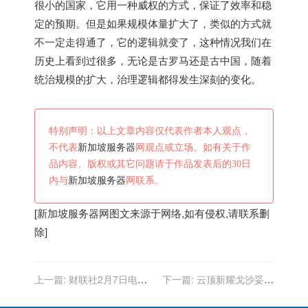
很小的国家，它用一种威权的方式，保证了效率和稳
定的预期。但是如果规模体量扩大了，类似的方式就
不一定走得通了，它的逻辑就变了，这种情况我们在
历史上看到过很多，无论是古罗马还是古中国，随着
统治规模的扩大，治理逻辑都得发生深刻的变化。
特别声明：以上文章内容仅代表作者本人观点，
不代表
新加坡服务器
网观点或立场。如有关于作
品内容、版权或其它问题请于作品发表后的30日
内与
新加坡服务器
网联系。
[
新加坡服务器
网图文来源于网络,如有侵权,请联系删
除]
上一篇:
财联社2月7日电，
下一篇:
云顶新耀戈沙妥珠
新加坡今日新增7629例本土
单抗在新加坡获批，用于三
确诊的新冠肺炎病例。
阴性乳腺癌