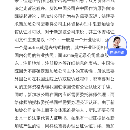
来，但是在合作过程中出现一些纠纷，双方协商不成
决定走诉讼程序。所以中国公司在中国作为原告向法
院提起诉讼，
新加坡
公司作为被告需要应诉，法院要
求
新加坡
公司需要将公司主体资格办理中驻
新加坡
使
馆认证才可以。对于
新加坡
公司来说，其主体资格证
明文件主要是以下2个： 一般是一个开业证明，还有
一个是bizfile,就是表格式样的。其中开业证明相当于
国内公司的营业执照；而Bizfile是记录公司董事股
东，注册地址，注册股本等详细信息的表格。中国法
院因为不能确定
新加坡
公司主体的真实性，所以需要
外国公司在我国法院上诉或应诉过程中，都需要对公
司的主体资格办理我国驻该国使馆公证认证才手续。
同时，
新加坡
公司在国内应诉需要委托律师代理，而
给律师的授权委托书同样需要办理公证认证。由于
新
加坡
公司文件上面不会体现谁是法人，所以还要公司
出具一份法定代表人证明书。如果有一些证据是在
新
加坡
产生的话，同样也需要办理公证认证手续。
新加