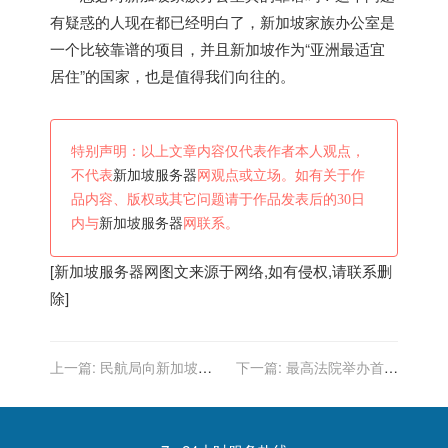
有疑惑的人现在都已经明白了，
新加坡
家族办公室是
一个比较靠谱的项目，并且
新加坡
作为“亚洲最适宜
居住”的国家，也是值得我们向往的。
特别声明：以上文章内容仅代表作者本人观点，
不代表
新加坡服务器
网观点或立场。如有关于作
品内容、版权或其它问题请于作品发表后的30日
内与
新加坡服务器
网联系。
[
新加坡服务器
网图文来源于网络,如有侵权,请联系删
除]
上一篇:
民航局向新加坡酷
下一篇:
最高法院举办首届
虎航空TR116航班发出熔断
中国—新加坡国际商事审判
指令
案例大讲坛 陶凯元、刘贵祥
致辞相关报道