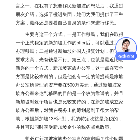
言之一。在我有了想要移民
新加坡
的想法后，我通过
朋友介绍，选择了楹进集团，她们为我们提供了三种
方案，最终还是要看自己自身的条件来进行移民。
主要有这三个方式，一是工作移民，我们在取得
一个正式稳定的
新加坡
工作的offer后，可以通过工作
办理移民；二是通过
新加坡
外国人投资计划，但这个
要求太高，光有钱是不行。第三点，也就是最近比较
新兴的一个方式，
新加坡
家族办公室，这一点在安全
方面是比较靠谱的，但是他会有一定的前提就是家族
办公室所管理的资产要在500万美元，通过
新加坡
家
族办公室来达到移民的目的是一个较为靠谱的，并且
新加坡
对这个项目也是比较支持的，在
新加坡
成立家
族办公室后，对我在税务上的筹划起到了很大的帮
助，根据
新加坡
13R计划，我的特定收益是免税的，
并且可以同时享受
新加坡
企业的税务减免政策。
想必对
新加坡
家族办公室真的靠谱吗？这个问题