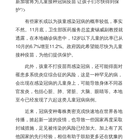
新加坡将为儿童接种冠病疫苗 让孩子们尽快得到保
护”/>
有些家长或以为孩童感染冠病的概率较低，事实
不然。11月底，卫生部医药服务总监麦锡威副教授就
透露，在本地确诊病患中，12岁以下儿童的比率已从
10月的6.7%增至11.2%。政府因此希望能尽快为儿童
接种疫苗，为他们提供保护。
此外，孩童不打疫苗而感染冠病，还可能得面对
罹患多系统炎症综合征的风险，这是一种罕见的病，
会出现在感染冠病的儿童身上，可能导致身体不同器
官发炎，包括心脏、肺、肾脏、大脑、眼睛等。本地
至今已经发现了六起这类儿童冠病病例。
近来，冠病变种毒株奥密克戎快速地在世界各地
传播，掀起新一波的疫情，也导致一些国家再度采取
封城措施，足见被传染的风险已经加大。加上有了其
他国家的先行经验，相信有助于鼓励更多还在犹豫的