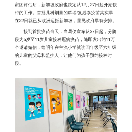
家团评估后，
新加坡
政府也决定从12月27日起开始接
种的工作。首批儿科剂量的辉瑞/复必泰疫苗其实早
在22日就已从欧洲运抵
新加坡
，显见政府早有安排。
接到首批疫苗当天，当局便宣布从27日起，分阶
段为5岁至11岁儿童接种冠病疫苗，随即发出约11万
个邀请短信，给明年在主流小学就读四年级至六年级
的儿童的父母和监护人，让他们为孩子预约接种时
段。