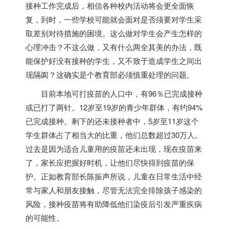
接种工作完成后，相信各种校内活动将会更全面恢
复，到时，一些学校可能就会面对是否须要对学生采
取差别对待措施的困境。这么做对学生会产生怎样的
心理冲击？不这么做，又有什么两全其美的办法，既
能保护好没有接种的学生，又不致于造成学生之间出
现隔阂？这确实是个教育部必须慎重处理的问题。
目前本地可打疫苗的人口中，有96％已完成接种
或已打了两针。12岁至19岁的青少年群体，有约94%
已完成接种。剩下的还未接种者中，5岁至11岁这个
学生群体占了相当大的比重，他们总数超过30万人。
过去是因为适合儿童用的疫苗还未出现，现在疫苗来
了，家长应把握好时机，让他们尽快得到疫苗的保
护。正如教育部长陈振声所说，儿童在日常生活中经
常与家人和朋友接触，尽管无法完全排除孩子感染的
风险，接种疫苗将有助降低他们染疫后引发严重疾病
的可能性。