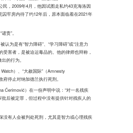
，2009年4月，他因试图走私约43克海洛因
囚牢房内待了约12年后，原本面临着在2021年
谴责”。
认为是有“智力障碍”、“学习障碍”或“注意力
的受害者，是被迫运毒品的。他的律师也辩称，
做出的行为。
tch）、“大赦国际”（Amnesty
政府停止对纳加德兰执行死刑。
Ćerimović）在一份声明中说：“对一名残疾
审批后被定罪，但过程中没有提供针对残疾人的
保没有人会被判处死刑，尤其是智力或心理残疾