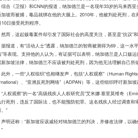
合《卫报》和CNN的报道，纳加德兰是一名现年33岁的马来西亚公民
新加坡
而被捕，毒品就绑在他的大腿上。2010年，他被判处死刑，在死
月10日接受死刑程序。
而，这起贩毒案件却引发了国际社会的高度关注，甚至是“抗议”和“
报道，有“活动人士”透露，纳加德兰的智商被测得为69，这一水平被
陷”等表现。支持他的人认为，有证据可以表明，纳加德兰是人口贩运
据
新加坡
法律，纳加德兰不应该被判处死刑，因为他无法理解自己所
，一些“人权组织”也相继发声，包括“人权观察”（Human Rights Wa
ternational）、“亚洲反死刑网络”（ADPAN）等，这些组织呼吁
新加坡
权观察”的一名“高级残疾人人权研究员”艾米娜·塞里莫维奇（Emina 
执行死刑，违反了国际法，也不能预防犯罪。这名残疾人经过调查和
。”
明还称：“
新加坡
应该减轻对纳加德兰的判决，并修改法律，以确
”