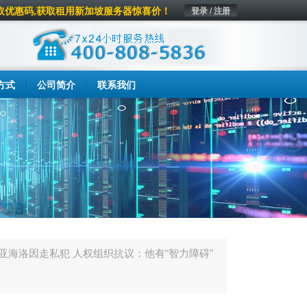
取优惠码,获取租用新加坡服务器惊喜价！
登录 / 注册
方式
公司简介
联系我们
亚海洛因走私犯 人权组织抗议：他有“智力障碍”