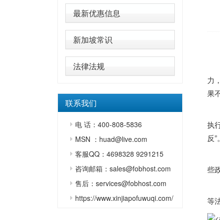
最新优惠信息
新加坡常识
原
法律法规
[
力
果
联系我们
同
电 话：400-808-5836
执行
反
MSN ：huad@live.com
客服QQ：4698328 9291215
由
咨询邮箱：sales@fobhost.com
些
售后：services@fobhost.com
不
https://www.xinjiapofuwuqi.com/
等