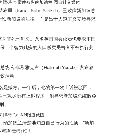
障碍””>
案件被告
纳加德兰 图自社交媒体
mail Sabri Yaakob）已致信
新加坡
总
干预
新加坡
的法律，而是出于人道主义立场寻求
该为非死刑判决。八名英国国会议员也要求本国
确保一个智力残疾的人口贩卖受害者不被执行判
坡
总统哈莉玛·雅克布（Halimah Yacob）发布赦
抗议活动。
名是贩毒。一年后，他的第一次上诉被驳回；
兰已耗尽所有上诉程序，他寻求
新加坡
总统赦免
绞刑。
障碍””>
CNN报道截图
，纳加德兰清楚地知道自己行为的性质。”
新加
中都有律师代理。