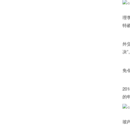
据马
理
特
欧
外交
决”
在
免
据
20
的申
坡