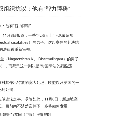
权组织抗议：他有“智力障碍”
：他有“智力障碍”
11月8日报道，一些“活动人士”正尽最后努
ual disabilities）的男子。这起案件的判决结
的法律被重新审视。
aenthran K。 Dharmalingam）的男子
lities），而死刑这一判决是“对国际法的残酷违
求对其作出特赦的宽大处理。欧盟以及英国的一
死刑处罚。
做违法之事。尽管如此，11月8日，
新加坡
高
证。目前尚不清楚案件下一步将如何发展。
障碍””>
英国《卫报》报道截图