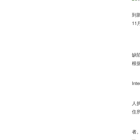
综
到
11
然
据
缺
根
此外
In
“人
人
住所
声
者。