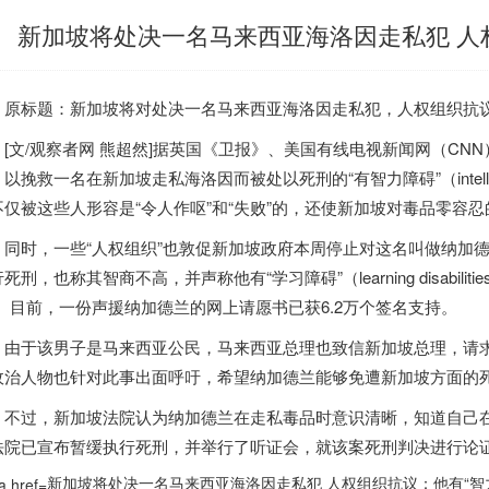
新加坡将处决一名马来西亚海洛因走私犯 人
标题：
新加坡
将对处决一名马来西亚海洛因走私犯，人权组织抗议
文/观察者网 熊超然]据英国《卫报》、美国有线电视新闻网（CNN）
，以挽救一名在
新加坡
走私海洛因而被处以死刑的“有智力障碍”（intellect
不仅被这些人形容是“令人作呕”和“失败”的，还使
新加坡
对毒品零容忍
时，一些“人权组织”也敦促
新加坡
政府本周停止对这名叫做纳加德兰（Nag
死刑，也称其智商不高，并声称他有“学习障碍”（learning disabi
”。目前，一份声援纳加德兰的网上请愿书已获6.2万个签名支持。
于该男子是马来西亚公民，马来西亚总理也致信
新加坡
总理，请
政治人物也针对此事出面呼吁，希望纳加德兰能够免遭
新加坡
方面的
过，
新加坡
法院认为纳加德兰在走私毒品时意识清晰，知道自己在
法院已宣布暂缓执行死刑，并举行了听证会，就该案死刑判决进行论
新加坡将处决一名马来西亚海洛因走私犯 人权组织抗议：他有“智力