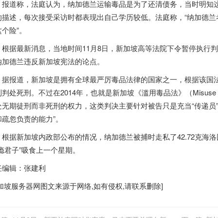
道称，法庭认为，纳加德兰运输毒品是为了还清债务，当时明知这
的描述，每次接受采访时都表现出自己学历较低。法庭称，“纳加德兰
这个险”。
据最新消息，当地时间11月8日，
新加坡
高等法院下令暂停执行判
纳加德兰违反
新加坡
宪法的论点。
报道，
新加坡
是拥有全球最严厉毒品法律的国家之一，根据该国法
制判处死刑。不过在2014年，也就是
新加坡
《滥用毒品法》（Misuse 
处无期徒刑而非死刑的权力，这类判决主要针对被告只是充当“传递员
和疏忽负责的能力”。
根据
新加坡
内政部公布的情况，纳加德兰被捕时走私了42.72克海洛
“瘾君子”吸食上一个星期。
任编辑：张建利
加坡服务器
网图文来源于网络,如有侵权,请联系删除]