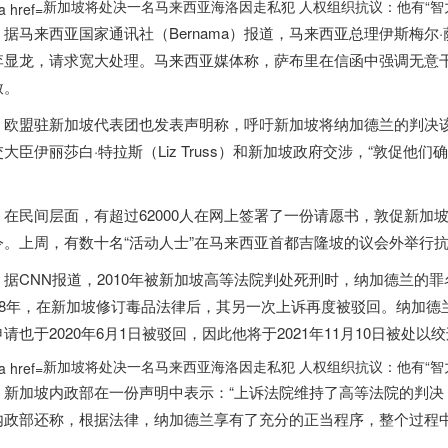
新加坡将处决一名马来西亚海洛因走私犯 人权组织抗议：他有“智力
来西亚国家通讯社（Bernama）报道，马来西亚总理伊斯梅尔·萨布里（Is
李显龙，请求宽大处理。马来西亚媒体称，萨布里在信函中强调无意
赦。
盟驻
新加坡
代表团也发表声明称，呼吁
新加坡
将纳加德兰的判决
大臣伊丽莎白·特拉斯（Liz Truss）和
新加坡
政府交涉，“敦促他们
。
民间层面，有超过62000人在网上签署了一份请愿书，敦促
新加
令。上周，有数十名“活动人士”在马来西亚首都吉隆坡的议会外举行
CNN报道，2010年被
新加坡
高等法院判处死刑时，纳加德兰的罪
18年，在
新加坡
修订毒品法律后，其另一次上诉再度被驳回。纳加德
请也于2020年6月1日被驳回，因此他将于2021年11月10日被处以
新加坡将处决一名马来西亚海洛因走私犯 人权组织抗议：他有“智力
新加坡
内政部在一份声明中表示：“上诉法院维持了高等法院的判决
内政部还称，根据法律，纳加德兰享有了充分的正当程序，整个过程