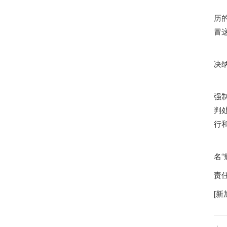
报
历
冒
根
决
据
强
判
行
名
责
[
新