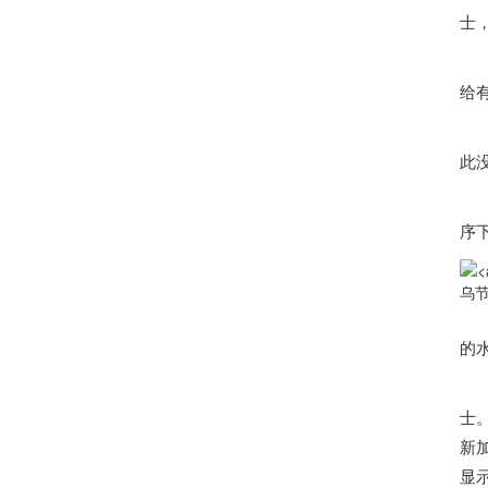
士
王
给
在
此
序
乌
至
的
世
士
新
显