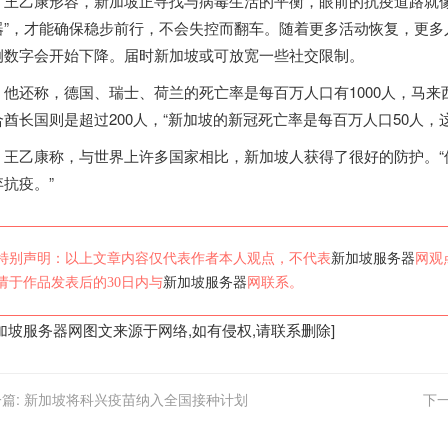
乙康形容，
新加坡
正寻找与病毒生活的平衡，眼前的抗疫道路就
器”，才能确保稳步前行，不会失控而翻车。随着更多活动恢复，更多
例数字会开始下降。届时
新加坡
或可放宽一些社交限制。
还称，德国、瑞士、荷兰的死亡率是每百万人口有1000人，马来西亚
酋长国则是超过200人，“
新加坡
的新冠死亡率是每百万人口50人，
乙康称，与世界上许多国家相比，
新加坡
人获得了很好的防护。
弃抗疫。”
特别声明：以上文章内容仅代表作者本人观点，不代表
新加坡服务器
网观
请于作品发表后的30日内与
新加坡服务器
网联系。
加坡服务器
网图文来源于网络,如有侵权,请联系删除]
篇:
新加坡将科兴疫苗纳入全国接种计划
下一