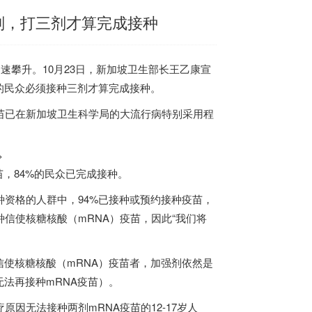
划，打三剂才算完成接种
速攀升。10月23日，
新加坡
卫生部长王乙康宣
的民众必须接种三剂才算完成接种。
苗已在
新加坡
卫生科学局的大流行病特别采用程
。
>
，84%的民众已完成接种。
资格的人群中，94%已接种或预约接种疫苗，
种信使核糖核酸（mRNA）疫苗，因此“我们将
使核糖核酸（mRNA）疫苗者，加强剂依然是
法再接种mRNA疫苗）。
因无法接种两剂mRNA疫苗的12-17岁人