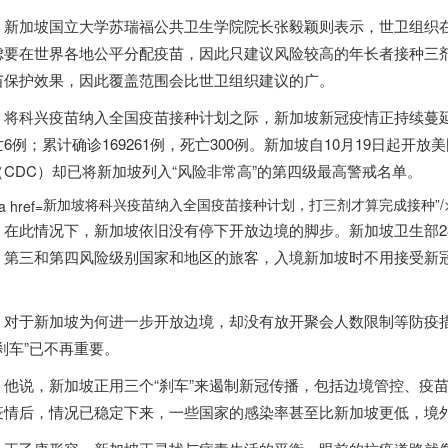
新加坡
国立大学苏瑞福公共卫生学院院长张毅颖则表示，世卫组织
虑要在世界各地公平分配疫苗，因此只建议风险较高的年长者接种三
苗保护效果，因此覆盖范围会比世卫组织建议的广。
科兴疫苗纳入全国疫苗接种计划之际，
新加坡
新冠疫情正持续蔓延
6例；累计确诊169261例，死亡300例。
新加坡
自10月19日起开
（CDC）却已将
新加坡
列入“风险非常高”的第四级最高警戒名单。
新加坡将科兴疫苗纳入全国疫苗接种计划，打三剂才算完成接种”/
此情况下，
新加坡
依旧没有停下开放边境的脚步。
新加坡
卫生部2
、第三和第四风险级别国家和地区的旅客，入境
新加坡
时不用接受新
。
对于
新加坡
为何进一步开放边境，却没有放开聚会人数限制等防疫措
“刹车”已不再重要。
说，
新加坡
正用三个“刹车”来遏制新冠传播，包括边境管控、疫
疫情后，情况已稳定下来，一些国家的感染率甚至比
新加坡
更低，境