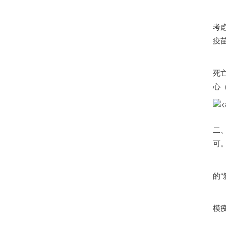
考
疫
将
死亡
心
在
二
可
的
他
模