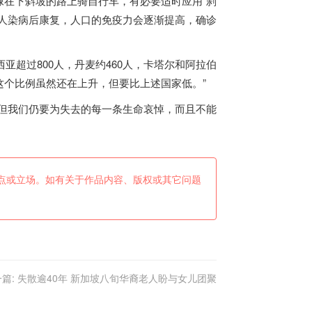
像在下斜坡的路上骑自行车，有必要适时应用“刹
人染病后康复，人口的免疫力会逐渐提高，确诊
超过800人，丹麦约460人，卡塔尔和阿拉伯
这个比例虽然还在上升，但要比上述国家低。”
“但我们仍要为失去的每一条生命哀悼，而且不能
点或立场。如有关于作品内容、版权或其它问题
篇:
失散逾40年 新加坡八旬华裔老人盼与女儿团聚