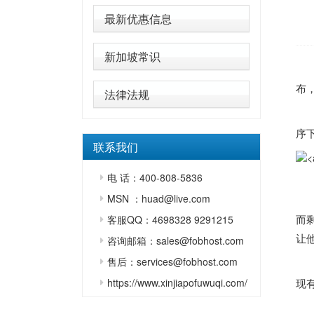
最新优惠信息
新加坡常识
（
布
法律法规
序
联系我们
电 话：400-808-5836
MSN ：huad@live.com
王
而
客服QQ：4698328 9291215
让
咨询邮箱：sales@fobhost.com
售后：services@fobhost.com
王
https://www.xinjiapofuwuqi.com/
现
此