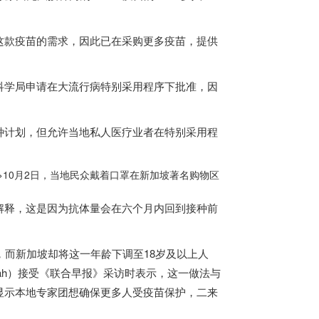
款疫苗的需求，因此已在采购更多疫苗，提供
学局申请在大流行病特别采用程序下批准，因
种计划，但允许当地私人医疗业者在特别采用程
>
10月2日，当地民众戴着口罩在
新加坡
著名购物区
解释，这是因为抗体量会在六个月内回到接种前
，而
新加坡
却将这一年龄下调至18岁及以上人
yah）接受《联合早报》采访时表示，这一做法与
显示本地专家团想确保更多人受疫苗保护，二来