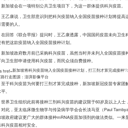
，
新加坡
会在一项特别公共卫生项目下，为这一群体提供科兴疫苗。
乙康说，卫生部意识到把科兴疫苗纳入全国疫苗接种计划将提高这
有需要的人。
回答《联合早报》提问时，王乙康透露，中国国药疫苗未向卫生科
没有把这款疫苗纳入全国疫苗接种计划。
新加坡
政府数月前已采购科兴疫苗，虽然当时并未列入全国疫苗接
下向卫生部申请使用科兴疫苗，而民众须自费接种。
新加坡将科兴疫苗纳入全国疫苗接种计划，打三剂才算完成接种”/
节路行走图源：澎湃影像平台
于科兴疫苗为何要打三剂才算完成接种，
新加坡
新冠疫苗专家团
水平。
界卫生组织此前将接种三剂科兴疫苗的建议限于60岁及以上人士
。对此，亚太临床微生物学与传染病学学会会长淡马亚（Paul Tamb
加坡
政府建议更广大的群体接种mRNA疫苗加强剂的做法类似。一来
示科兴疫苗相对安全。