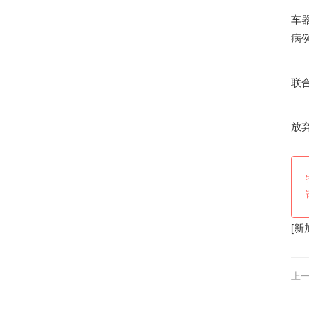
王
车
病
他
联合
王
放
[
新
上一