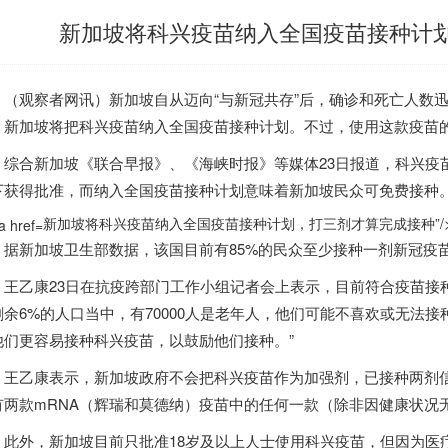
新加坡将科兴疫苗纳入全国疫苗接种计
观察者网讯）
新加坡
自从迈向“与新冠共存”后，确诊和死亡人数迅
，
新加坡
将把科兴疫苗纳入全国疫苗接种计划。不过，使用这款疫苗
综合
新加坡
《联合早报》、《海峡时报》等媒体23日报道，科兴疫
下获得批准，而纳入全国疫苗接种计划意味着
新加坡
民众可免费接种
新加坡将科兴疫苗纳入全国疫苗接种计划，打三剂才算完成接种”/
据
新加坡
卫生部数据，该国目前有85%的民众至少接种一剂新冠疫苗
乙康23日在抗疫跨部门工作小组记者会上表示，目前符合疫苗接种
剩余6%的人口当中，有70000人是老年人，他们可能不喜欢或无法接
他们更容易接种科兴疫苗，以鼓励他们接种。”
乙康表示，
新加坡
政府不会把科兴疫苗作为加强剂，已接种两剂信
有两款mRNA（辉瑞和莫德纳）疫苗中的任何一款（除非因健康状况无
外，
新加坡
目前只批准18岁及以上人士使用科兴疫苗，但因为医疗原