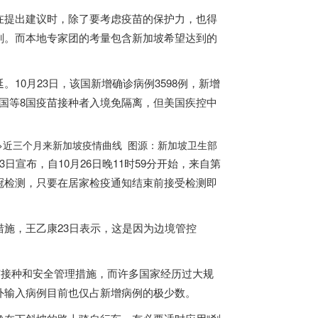
在提出建议时，除了要考虑疫苗的保护力，也得
剂。而本地专家团的考量包含
新加坡
希望达到的
。10月23日，该国新增确诊病例3598例，新增
放美国等8国疫苗接种者入境免隔离，但美国疾控中
>
近三个月来
新加坡
疫情曲线 图源：
新加坡
卫生部
3日宣布，自10月26日晚11时59分开始，来自第
冠检测，只要在居家检疫通知结束前接受检测即
施，王乙康23日表示，这是因为边境管控
苗接种和安全管理措施，而许多国家经历过大规
外输入病例目前也仅占新增病例的极少数。