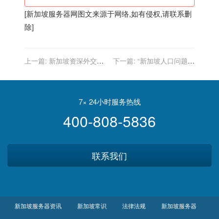
[
新加坡服务器
网图文来源于网络,如有侵权,请联系删
除]
上一篇:
新加坡资深外交官
下一篇:
“新加坡人口问题，
马凯硕：21世纪将见证亚洲
我解决不了”：李光耀去世前
重返世界舞台中心
为什么绝望？
7× 24小时服务热线
400-808-5836
联系我们
新加坡服务器资讯
新加坡常识
法律法规
新加坡服务器