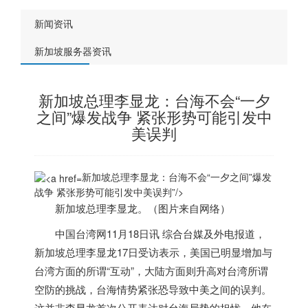
新闻资讯
新加坡服务器资讯
新加坡总理李显龙：台海不会“一夕
之间”爆发战争 紧张形势可能引发中
美误判
新加坡总理李显龙：台海不会“一夕之间”爆发
战争 紧张形势可能引发中美误判”/>
新加坡
总理李显龙。（图片来自网络）
中国台湾网11月18日讯 综合台媒及外电报道，
新加坡
总理李显龙17日受访表示，美国已明显增加与
台湾方面的所谓“互动”，大陆方面则升高对台湾所谓
空防的挑战，台海情势紧张恐导致中美之间的误判。
这并非李显龙首次公开表达对台海局势的担忧，他在