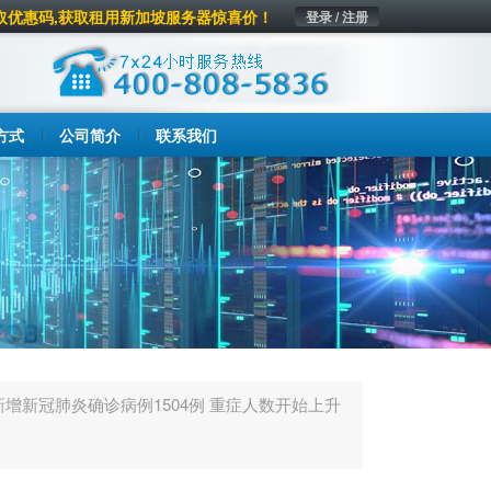
取优惠码,获取租用新加坡服务器惊喜价！
登录 / 注册
方式
公司简介
联系我们
增新冠肺炎确诊病例1504例 重症人数开始上升