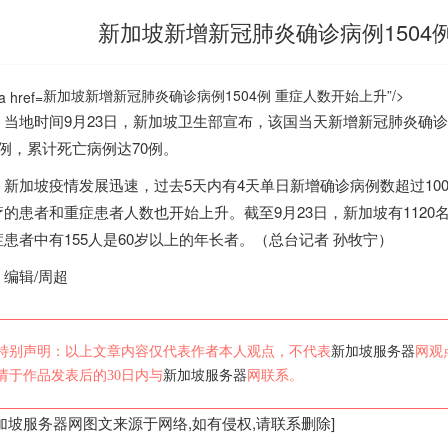
新加坡新增新冠肺炎确诊病例1504
新加坡新增新冠肺炎确诊病例1504例 重症人数开始上升”/>
地时间9月23日，
新加坡
卫生部宣布，该国当天新增新冠肺炎确诊病例
2例，累计死亡病例达70例。
新加坡
疫情发展迅速，过去5天内有4天单日新增确诊病例数超过10
疗的患者和重症患者人数也开始上升。截至9月23日，
新加坡
有112
症患者中有155人是60岁以上的年长者。（总台记者 孙牧宁）
辑/周超
特别声明：以上文章内容仅代表作者本人观点，不代表
新加坡服务器
网观
请于作品发表后的30日内与
新加坡服务器
网联系。
加坡服务器
网图文来源于网络,如有侵权,请联系删除]