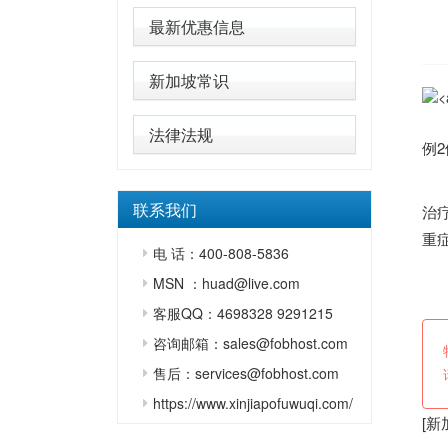
最新优惠信息
新加坡常识
当
法律法规
例
联系我们
治
重
电 话：400-808-5836
编
MSN ：huad@live.com
客服QQ：4698328 9291215
咨询邮箱：sales@fobhost.com
售后：services@fobhost.com
https://www.xinjiapofuwuqi.com/
[
新