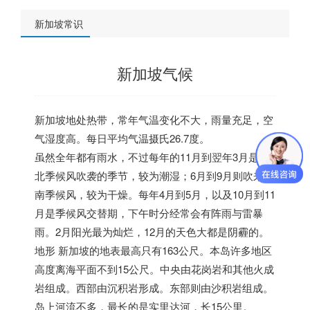
新加坡常识
新加坡气候
新加坡地处热带，常年气温变化不大，雨量充足，空
气湿度高。每日平均气温摄氏26.7度。
虽然全年都有雨水，不过每年的11月到翌年3月是东
北季候风吹袭的季节，较为潮湿；6月到9月则吹来西
南季候风，较为干燥。每年4月到5月，以及10月到11
月是季候风交替期，下午时分经常会有阵雨与雷暴
雨。2月阳光最为灿烂，12月的天色大都是阴霾的。
地形 新加坡的地表最高只有163公尺。本岛许多地区
高度离海平面不到15公尺。中央由花岗岩和其他火成
岩组成。西部由沉积岩形成。东部则由沙积岩组成。
岛上河流不多，最长的是实里达河，长15公里。