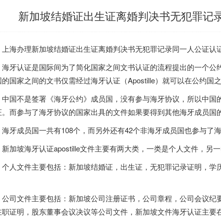
新加坡结婚证出生证离婚判决书无犯罪记
上海办理
新加坡
结婚证出生证离婚判决书无犯罪记录同一人公证认证海牙A
海牙认证是国际间为了简化国家之间文书认证的流程提出的一个公约，英文名
国的国家之间的文书仅需经过海牙认证（Apostille）就可以在公约国
中国不是签署《海牙公约》成员国，没有参与海牙协议，所以中国
证。而参与了海牙协议的国家出具的文件如果要得到其他海牙成员国的承认，
海牙成员国一共有108个，而另外还有42个非海牙成员国也参与了
新加坡
海牙认证apostille文件主要有两大类，一类是个人文件，
个人文件主要包括：
新加坡
结婚证，出生证，无犯罪记录证明，学
。
公司文件主要包括：
新加坡
公司注册证书，公司章程，公司会议纪
在职证明，股东董事会议决议等公司文件，
新加坡
文件海牙认证主要