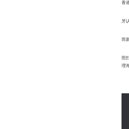
香
牙
而
照
理