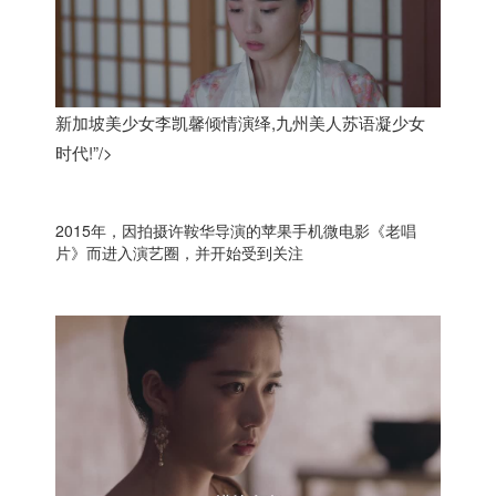
新加坡美少女李凯馨倾情演绎,九州美人苏语凝少女
时代!”/>
2015年，因拍摄许鞍华导演的苹果手机微电影《老唱
片》而进入演艺圈，并开始受到关注