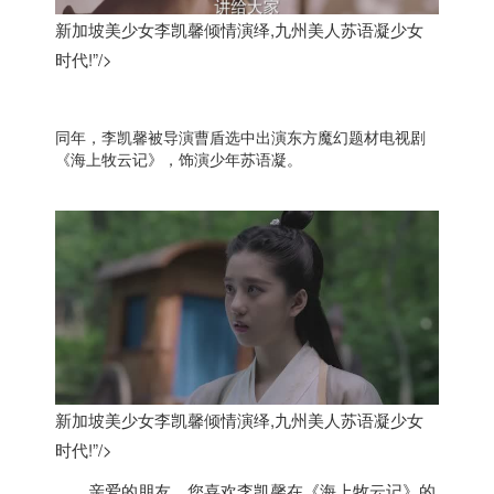
新加坡美少女李凯馨倾情演绎,九州美人苏语凝少女
时代!”/>
同年，李凯馨被导演曹盾选中出演东方魔幻题材电视剧
《海上牧云记》，饰演少年苏语凝。
新加坡美少女李凯馨倾情演绎,九州美人苏语凝少女
时代!”/>
亲爱的朋友，您喜欢李凯馨在《海上牧云记》的