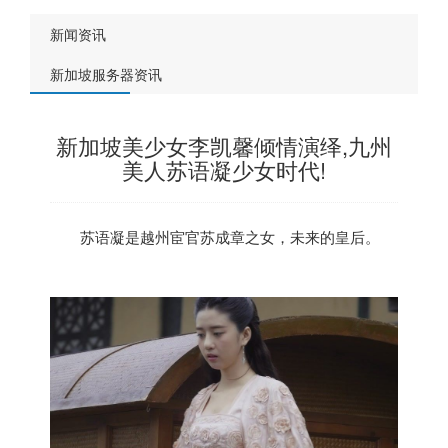
新闻资讯
新加坡服务器资讯
新加坡美少女李凯馨倾情演绎,九州
美人苏语凝少女时代!
苏语凝是越州宦官苏成章之女，未来的皇后。