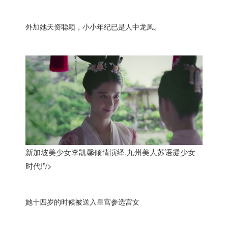
外加她天资聪颖，小小年纪已是人中龙凤。
新加坡美少女李凯馨倾情演绎,九州美人苏语凝少女
时代!”/>
她十四岁的时候被送入皇宫参选宫女