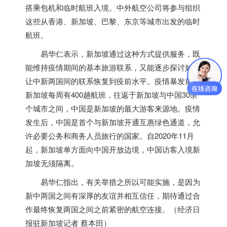
搭乘包机和临时航班入境。中外航空公司将参与组织
这些从香港、
新加坡
、巴黎、东京等城市出发的临时
航班。
易华仁表示，
新加坡
通过这种方式提供服务，既
能维持疫情期间的基本旅游联系，又能逐步探讨如何
让中新两国间的联系恢复到疫前水平。疫情暴发前，
新加坡
每周有400趟航班，往返于
新加坡
与中国30余
个城市之间，中国是
新加坡
的最大游客来源地。疫情
发生后，中国是首个与
新加坡
开通互惠绿色通道，允
许必要公务和商务人员旅行的国家。自2020年11月
起，
新加坡
单方面向中国开放边境，中国访客入境
新
加坡
无须隔离。
易华仁指出，有关举措之所以可能实施，是因为
新中两国之间有深厚的友谊并相互信任，期待通过合
作最终恢复两国之间之前紧密的航空连接。（经济日
报驻
新加坡
记者 蔡本田）