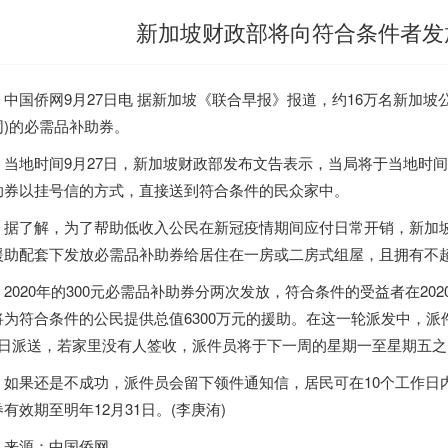
新加坡财政部将向符合条件者发
中国侨网9月27日电 据
新加坡
《联合早报》报道，约16万名
新加坡
同)的必需品补助券。
当地时间9月27日，
新加坡
财政部发布文告表示，当局将于当地时间1
助券以挂号信的方式，直接送到符合条件的民众家中。
据了解，为了帮助低收入公民在新冠疫情期间应付日常开销，
新加
援助配套下发放必需品补助券给居住在一房或二房式组屋，且拥有不超
2020年的300元必需品补助券分两次发放，符合条件的受益者在202
将为符合条件的公民提供总值6300万元的援助。在这一轮派发中，派
2日派送，若家里没有人签收，派件员将于下一周的星期一至星期五
如果还是不成功，派件员会留下领件通知信，居民可在10个工作日
有效期至明年12月31日。(李庚洧)
来源：中国侨网