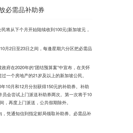
放必需品补助券
公民将从下个月开始陆续收到100元(
新加坡
元，
0月2日至23日之间，每逢星期六分区把必需品
坡
政府在2020年的“团结预算案”中宣布，在关怀
过一个房地产的21岁及以上的
新加坡
公民。
0年10月和12月分别获得150元的补助券。补助
件员会尝试上门派送补助券两次。第一次将于10
之间，再度上门派送，公共假期除外。
内，凭通知信到指定邮局领取补助券。必需品补