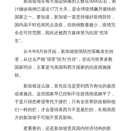
新加坡
现在每天感染病毒的人数在3000左右，累
计确诊病例已逼近17万大关，是全球疫情飙升最快的
国家之一。要知道，
新加坡
一直坚持做好疫情防控，
国内虽不时也有民众染疫，但病例数量极少，疫情完
全在可控范围，因此还被西方媒体誉为抗疫“优等
生”。
从今年6月份开始，
新加坡
疫情防控策略发生转
变，从过去严格“清零”转为“共存”，尝试与世界多数
国家同步，主要是与美国和西方国家的抗疫措施接
轨。
新加坡
这么做，首先应当是受到西方舆论的蛊惑
或者施压。这些国家早已控制不住疫情彻底躺平了，
于是只得把希望寄托于摆烂，只有全世界防疫都和他
们一样的烂，才会显得美西方不是最烂的，长期亲西
方的
新加坡
不可能不受其影响。
更重要的，还是
新加坡
受其国内经济结构的影