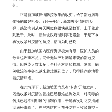
剂。
正是
新加坡
疫情防控政策的改变，给了新冠病毒
传播的最好机会。8月份开始，
新加坡
疫情剧烈反
弹，感染病例从每天两位数很快飙至数百、上千然后
到数千。此时，
新加坡
政府感到事态紧急，于是下令
再次收紧对疫情的防控，然而为时已晚。
由于
新加坡
国内医疗资源极为有限，医护人员的
数量也严重不足，完全无法应对汹涌来袭的新冠疫
情。因感染人数太多，全社会对诸如检测、隔离、病
例收治等事务也越来越难做到位了，只得眼睁睁地看
着疫情肆虐。
在此情形下，
新加坡
国内又有“专家”开始发声，
既然收紧对疫情的管控已经很难起到效果，对病毒的
传播已起不到明显的遏制作用，干脆再次对防疫措施
彻底松绑算了。在严格防控－放开防控－收紧防控－