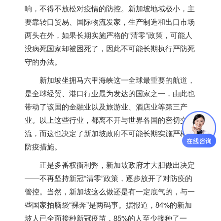
响，不得不放松对疫情的防控。
新加坡
地域极小，主
要靠转口贸易、国际物流发家，生产制造和出口市场
两头在外，如果长期实施严格的“清零”政策，可能人
没病死国家却被困死了，因此不可能长期执行严防死
守的办法。
新加坡
坐拥马六甲海峡这一全球最重要的航道，
是全球经贸、港口行业最为发达的国家之一，由此也
带动了该国的金融业以及旅游业、酒店业等第三产
业。以上这些行业，都离不开与世界各国的密切交
流，而这也决定了
新加坡
政府不可能长期实施严格的
防疫措施。
正是多番权衡利弊，
新加坡
政府才大胆做出决定
——不再坚持新冠“清零”政策，逐步放开了对防疫的
管控。当然，
新加坡
这么做还是有一定底气的，与一
些国家拍脑袋“裸奔”是两码事。据报道，84%的
新加
坡
人已全面接种新冠疫苗，85%的人至少接种了一