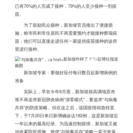
已有70%的人完成了接种，79%的人至少接种一剂疫
苗。
为了鼓励民众接种，
新加坡
官员推出了便捷措
施，称市民和常住居民不再需要预约才能接种辉瑞疫
苗，他们可以直接走进任何一家提供疫苗接种的诊所
里进行接种。
新加坡咋样了？”/>
彭博社报道
截图
新加坡
专家：要做好应付每日数百起新增病例的
准备
实际上，早在今年6月底，
新加坡
就高调地宣布
将不再追求新冠肺炎病例“清零模式”，要追求“与病毒
共存”的防疫策略。但在这之后，该国疫情却急转直
下，于7月20日单日新增确诊达182例，这是
新加坡
近
一年以来的最高纪录。为迅速控制疫情，
新加坡
又被
迫收紧防疫措施，致使“与病毒共存”策略一直没有落