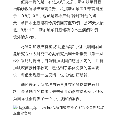
值得一提的是，在进入8月之后，
新加坡
每日新
增确诊数逐渐降至两位数。根据
新加坡
卫生部官网显
示，在8月10日，也就是宣布启动“解封”计划的当
天，单日本土新增确诊病例回落至53例，是25天来最
低。8月11日，
新加坡
单日新增确诊本土病例61例，
境外输入2例。
尽管
新加坡
没有实现“动态清零”，但上海国际问
题研究院亚太研究中心副研究员周士新接受《第一财
经》采访时提出，目前
新加坡
国门还是关闭的，且
新
加坡
疫苗接种率较高，已达到了群体免疫的基本要
求，即便出现新一波疫情，也很难伤筋动骨。
他还表示，
新加坡
与病毒共存的策略是投石问
路，是尝试性的措施，未来效果仍然有待观察，但这
为国际社会提供了一个可供观察的案例。
新加坡咋样了？”/>
图自
新加坡
卫生部官网