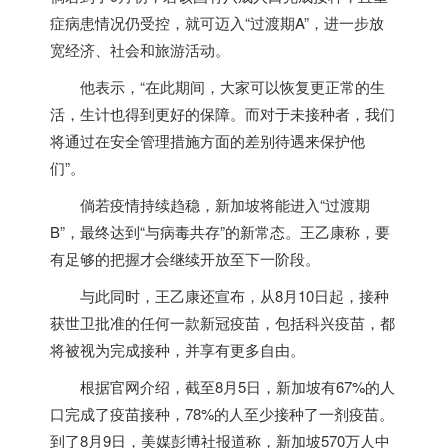
症病患情况仍受控，就可迈入“过渡期A”，进一步放
宽经济、社会和旅游活动。
他表示，“在此期间，大家可以恢复更正常的生
活，生计也得到更好的保障。而对于未接种者，我们
将通过在安全管理措施方面的差别待遇来保护他
们”。
倘若疫情持续趋稳，
新加坡
将能进入“过渡期
B”，最终达到“与病毒共存”的新常态。王乙康称，要
有足够的把握才会继续开放至下一阶段。
与此同时，王乙康还宣布，从8月10日起，接种
获世卫批准的任何一款新冠疫苗，包括科兴疫苗，都
将被视为完成接种，并享有更多自由。
根据官网介绍，截至8月5日，
新加坡
有67%的人
口完成了疫苗接种，78%的人至少接种了一剂疫苗。
到了8月9日，美媒彭博社报道称，
新加坡
570万人中