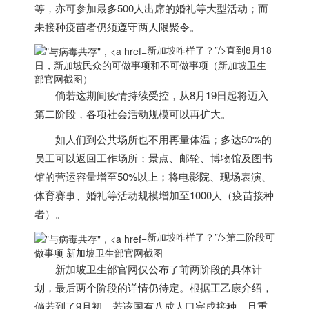
等，亦可参加最多500人出席的婚礼等大型活动；而
未接种疫苗者仍须遵守两人限聚令。
新加坡咋样了？”/>
直到8月18
日，
新加坡
民众的可做事项和不可做事项（
新加坡
卫生
部官网截图）
倘若这期间疫情持续受控，从8月19日起将迈入
第二阶段，各项社会活动规模可以再扩大。
如人们到公共场所也不用再量体温；多达50%的
员工可以返回工作场所；景点、邮轮、博物馆及图书
馆的营运容量增至50%以上；将电影院、现场表演、
体育赛事、婚礼等活动规模增加至1000人（疫苗接种
者）。
新加坡咋样了？”/>
第二阶段可
做事项
新加坡
卫生部官网截图
新加坡
卫生部官网仅公布了前两阶段的具体计
划，最后两个阶段的详情仍待定。根据王乙康介绍，
倘若到了9月初，若该国有八成人口完成接种，
且重