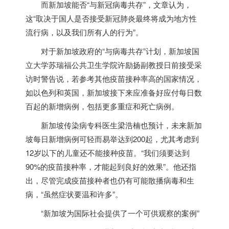
而
新加坡
能否“与新冠病毒共存”，文章认为，
这“取决于国人是否接受新冠肺炎最终将成为地方性
流行病，以及我们所有人的行为”。
对于
新加坡
政府的“与病毒共存”计划，
新加坡
国
立大学苏瑞福公共卫生学院许励扬副教授日前接受采
访时警告说，若参考其他疫苗接种率高的国家情况，
如以色列和英国，
新加坡
接下来应准备好应付每日数
百起的新增病例，包括更多重症和死亡病例。
新加坡
传染病专科医生梁浩楠也预计，未来
新加
坡
每日新增病例可轻而易举达到200起，尤其考虑到
12岁以下的儿童还不能接种疫苗。“我们须要达到
90%的疫苗接种率，才能起到良好的效果”。他还指
出，尽管完成疫苗接种者也仍有可能散播病毒和生
病，“虽然症状要温和许多”。
“
新加坡
为国际社会提供了一个可供观察的案例”