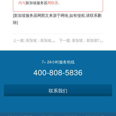
内与
新加坡服务器
网联系。
[
新加坡服务器
网图文来源于网络,如有侵权,请联系删
除]
上一篇:
新加坡：新加坡金
下一篇:
新加坡：新加坡7成
融硕士申请，需要克服的困
以上都是华人，为何将英语
难不止一个
定为国语，国民难道能接
受？
7× 24小时服务热线
400-808-5836
联系我们