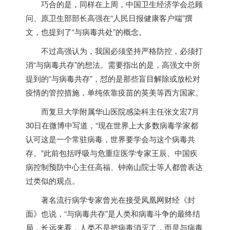
巧合的是，同样在上周，中国卫生经济学会总顾
问、原卫生部部长高强在“人民日报健康客户端”撰
文，也提到了“与病毒共处”的概念。
不过高强认为，我国必须坚持严格防控，必须打
消“与病毒共存”的想法。需要指出的是，高强文中所
提到的“与病毒共存”，怼的是那些盲目解除或放松对
疫情的管控措施，单纯依靠疫苗的英美等西方国家。
而复旦大学附属华山医院感染科主任张文宏7月
30日在微博中写道，“现在世界上大多数病毒学家都
认可这是一个常驻病毒，世界要学会与这个病毒共
存。”此前包括呼吸与危重症医学专家王辰、中国疾
病控制预防中心主任高福、钟南山院士等人都曾表达
过类似的观点。
著名流行病学专家曾光在接受凤凰网财经《封
面》也说，“与病毒共存”是人类和病毒斗争的最终结
局，长远来看，人类不是把病毒消灭了，而是与病毒