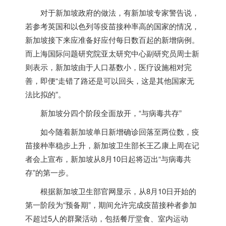
对于
新加坡
政府的做法，有
新加坡
专家警告说，
若参考英国和以色列等疫苗接种率高的国家的情况，
新加坡
接下来应准备好应付每日数百起的新增病例。
而上海国际问题研究院亚太研究中心副研究员周士新
则表示，
新加坡
由于人口基数小，医疗设施相对完
善，即便“走错了路还是可以回头，这是其他国家无
法比拟的”。
新加坡
分四个阶段全面放开，“与病毒共存”
如今随着
新加坡
单日新增确诊回落至两位数，疫
苗接种率稳步上升，
新加坡
卫生部长王乙康上周在记
者会上宣布，
新加坡
从8月10日起将迈出“与病毒共
存”的第一步。
根据
新加坡
卫生部官网显示，从8月10日开始的
第一阶段为“预备期”，期间允许完成疫苗接种者参加
不超过5人的群聚活动，包括餐厅堂食、室内运动