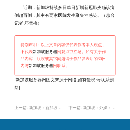
近期，
新加坡
持续多日单日新增新冠肺炎确诊病
例超百例，其中有两家医院发生聚集性感染。（总台
记者 邓雪梅）
特别声明：以上文章内容仅代表作者本人观点，
不代表
新加坡服务器
网观点或立场。如有关于作
品内容、版权或其它问题请于作品发表后的30日
内与
新加坡服务器
网联系。
[
新加坡服务器
网图文来源于网络,如有侵权,请联系删
除]
上一篇:
新加坡：新加坡总
下一篇:
新加坡：外媒：美
理警告美国别挑战中国：不
国副总统将访问新加坡越南
知美国人是否意识到将面对
继续搅局南海
多强大对手？