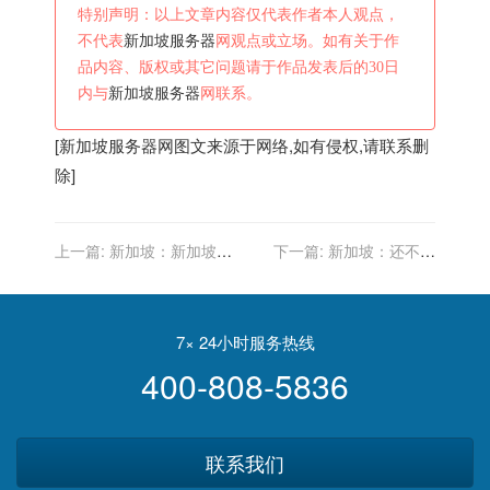
特别声明：以上文章内容仅代表作者本人观点，
不代表
新加坡服务器
网观点或立场。如有关于作
品内容、版权或其它问题请于作品发表后的30日
内与
新加坡服务器
网联系。
[
新加坡服务器
网图文来源于网络,如有侵权,请联系删
除]
上一篇:
新加坡：新加坡乐
下一篇:
新加坡：还不死
迷竟批评周深的英语歌
心！美国拉拢新加坡加入对
《Vincent》，却被英国生米
华联盟未果，再派国防长出
打脸
马
7× 24小时服务热线
400-808-5836
联系我们