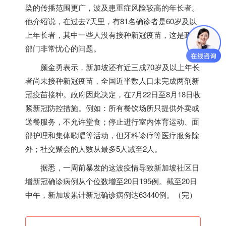
染的传播范围更广，波及患重症风险较高的年长者。
他介绍说，在过去7天里，有81名确诊者是60岁及以
上年长者，其中一些人没有接种新冠疫苗，这是政府
部门非常忧心的问题。
颜金勇表示，
新加坡
还有近三成70岁及以上年长
者尚未接种新冠疫苗，全国近半数人口未完成两剂新
冠疫苗接种。政府因此决定，在7月22日至8月18日收
紧新冠防控措施。例如：所有餐饮场所只提供外卖或
送餐服务，不允许堂食；停止进行室内体育运动、面
部护理和集体歌唱等活动，但牙科诊疗等医疗服务除
外；社交聚会的人数从最多5人减至2人。
据悉，一周前暴发的这波疫情导致
新加坡
社区日
增新冠确诊病例从个位数增至20日195例。截至20日
中午，
新加坡
累计新冠确诊病例达63440例。（完）