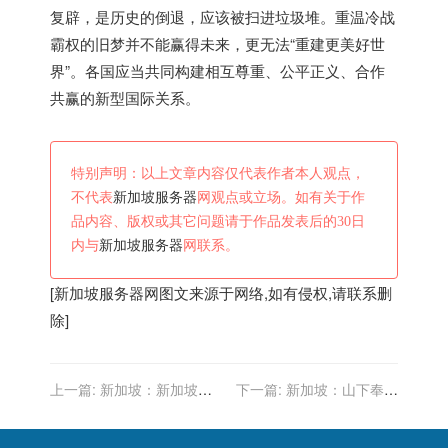
复辟，是历史的倒退，应该被扫进垃圾堆。重温冷战
霸权的旧梦并不能赢得未来，更无法“重建更美好世
界”。各国应当共同构建相互尊重、公平正义、合作
共赢的新型国际关系。
特别声明：以上文章内容仅代表作者本人观点，
不代表
新加坡服务器
网观点或立场。如有关于作
品内容、版权或其它问题请于作品发表后的30日
内与
新加坡服务器
网联系。
[
新加坡服务器
网图文来源于网络,如有侵权,请联系删
除]
上一篇:
新加坡：新加坡再
下一篇:
新加坡：山下奉文
次收紧防疫措施 禁止堂食等
攻下新加坡，俘虏几万名英
不戴口罩室内活动
军，将他们狠狠地羞辱了一