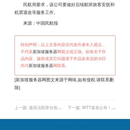
民航局要求，该公司要做好后续航班旅客安抚和
机票退改等服务工作。
来源：中国民航报
特别声明：以上文章内容仅代表作者本人观点，
不代表
新加坡服务器
网观点或立场。如有关于作
品内容、版权或其它问题请于作品发表后的30日
内与
新加坡服务器
网联系。
[
新加坡服务器
网图文来源于网络,如有侵权,请联系删
除]
上一篇:
最高法院举办首届
下一篇:
WTT签表公布！林
中国—新加坡国际商事审判
高远男单连遭险情，王艺迪
案例大讲坛 陶凯元、刘贵祥
首轮遭遇新加坡主力
致辞相关报道