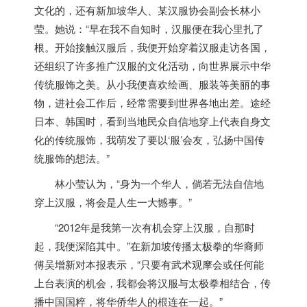
文化的，还有
新加坡
华人、某汉服协会副会长林小
莹。她说：“早在我不自知时，汉服便在我心里扎了
根。开始接触汉服后，我便开始穿着汉服走访各国，
还组织了许多推广汉服的文化活动，向世界展示中华
传统服饰之美。从小我便喜欢绘画、服装等美丽的事
物，进社会工作后，经常需要到世界各地出差。途经
日本、韩国时，看到当地民众自信地穿上代表自身文
化的传统服饰，我萌发了要以‘服’会友，弘扬中国传
统服饰的想法。”
林小莹认为，“身为一个华人，倘若无法自信地
穿上汉服，将会是人生一大憾事。”
“2012年是我第一次有机会穿上汉服，自那时
起，我便深陷其中。”在
新加坡
传播太极拳的华裔师
傅吴增新对本报表示，“只要有武术观摩会或任何能
上台表演的机会，我都会将汉服与太极拳相结合，传
播中国国粹，将华侨华人的根连在一起。”