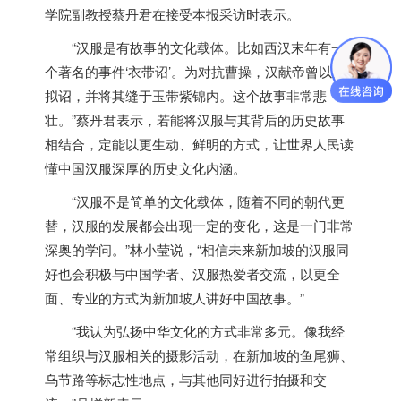
学院副教授蔡丹君在接受本报采访时表示。
“汉服是有故事的文化载体。比如西汉末年有一
个著名的事件‘衣带诏’。为对抗曹操，汉献帝曾以血
拟诏，并将其缝于玉带紫锦内。这个故事非常悲
壮。”蔡丹君表示，若能将汉服与其背后的历史故事
相结合，定能以更生动、鲜明的方式，让世界人民读
懂中国汉服深厚的历史文化内涵。
“汉服不是简单的文化载体，随着不同的朝代更
替，汉服的发展都会出现一定的变化，这是一门非常
深奥的学问。”林小莹说，“相信未来
新加坡
的汉服同
好也会积极与中国学者、汉服热爱者交流，以更全
面、专业的方式为
新加坡
人讲好中国故事。”
“我认为弘扬中华文化的方式非常多元。像我经
常组织与汉服相关的摄影活动，在
新加坡
的鱼尾狮、
乌节路等标志性地点，与其他同好进行拍摄和交