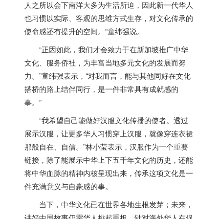
人之所以会下南洋大多为生活所迫，因此新一代华人
也习惯以实际、客观的思维方式生存，对文化传承的
使命感还有提升的空间。”童纬强说。
“正因如此，我们才会致力于在
新加坡
推广中华
文化、服务侨社，为丰富当地多元文化的发展而努
力。”童纬强表示，“对我而言，能与其他同好在文化
搭桥的路上结伴同行，是一件非常具有成就感的
事。”
“我希望自己能做好汉服文化传播的使者。透过
展示汉服，让更多华人习惯穿上汉服，就像穿连衣裙
那般自在、自信。”林小莹表示，汉服作为一个重要
链接，除了能展示中华上下五千年文化的历史，还能
将中华血脉的精神内核呈现出来，传承这项文化是一
件充满意义与自豪感的事。
当下，中华文化已在世界各地生根发芽；未来，
讲好中国故事仍需华人挑起重担。针对海外华人在促