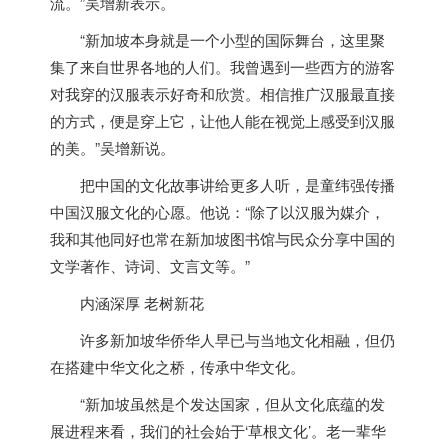
流。”吴增新表示。
“
新加坡
本身就是一个小型的国际舞台，这里聚
集了来自世界各地的人们。我曾遇到一些西方的游客
对我穿的汉服表示好奇和欣赏。相信推广汉服最直接
的方式，便是穿上它，让他人能在视觉上感受到汉服
的美。”吴增新说。
把中国的文化故事讲给更多人听，是童纬强传播
中国汉服文化的心愿。他说：“除了以汉服为媒介，
我和其他同好也常在
新加坡
图书馆与民众分享中国的
文学著作、诗词、文言文等。”
内涵深厚 老树新花
许多
新加坡
华侨华人早已与当地文化相融，但仍
在搭建中华文化之桥，传承中华文化。
“
新加坡
虽然是个发达国家，但从文化底蕴的发
展进程来看，我们的社会始于‘草根文化’。老一辈华