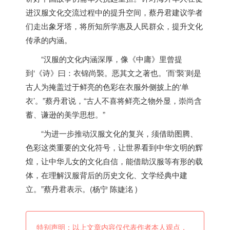
进汉服文化交流过程中的提升空间，蔡丹君建议学者
们走出象牙塔，将所知所学惠及人民群众，提升文化
传承的内涵。
“汉服的文化内涵深厚，像《中庸》里曾提
到‘《诗》曰：衣锦尚褧。恶其文之著也。’而‘褧’则是
古人为掩盖过于鲜亮的色彩在衣服外侧披上的‘单
衣’。”蔡丹君说，“古人不喜将鲜亮之物外显，崇尚含
蓄、谦逊的美学思想。”
“为进一步推动汉服文化的复兴，须借助图腾、
色彩这类重要的文化符号，让世界看到中华文明的辉
煌，让中华儿女的文化自信，能借助汉服等有形的载
体，在理解汉服背后的历史文化、文学经典中建
立。”蔡丹君表示。(杨宁 陈婕洺 )
特别声明：以上文章内容仅代表作者本人观点，