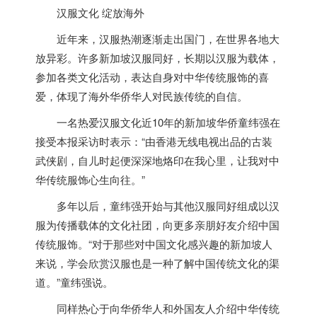
汉服文化 绽放海外
近年来，汉服热潮逐渐走出国门，在世界各地大
放异彩。许多
新加坡
汉服同好，长期以汉服为载体，
参加各类文化活动，表达自身对中华传统服饰的喜
爱，体现了海外华侨华人对民族传统的自信。
一名热爱汉服文化近10年的
新加坡
华侨童纬强在
接受本报采访时表示：“由香港无线电视出品的古装
武侠剧，自儿时起便深深地烙印在我心里，让我对中
华传统服饰心生向往。”
多年以后，童纬强开始与其他汉服同好组成以汉
服为传播载体的文化社团，向更多亲朋好友介绍中国
传统服饰。“对于那些对中国文化感兴趣的
新加坡
人
来说，学会欣赏汉服也是一种了解中国传统文化的渠
道。”童纬强说。
同样热心于向华侨华人和外国友人介绍中华传统