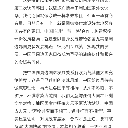
第二次访问韩国，我还多次接待了周边国家外长访
华。我们之间就像亲戚一样常来常往，邻里一样有商
有量。目的只有一个，就是团结协作建设好本地区各
国共有的家园。中国推进“一带一路”合作，构建双循
环新发展格局，就是要以自身发展带给各国尤其是周
边邻国更多发展机遇，彼此相互成就，实现共同发
展。中国同周边国家日益成为重要的战略伙伴和紧密
的命运共同体。
把中国同周边国家发展关系解读为与其他大国竞
争博弈，这是早已过时的冷战思维。中国始终秉持亲
诚惠容理念，与周边各国平等相待，从来不称霸、不
扩张、不谋求势力范围，我们无意与任何大国在亚洲
竞争对抗，地区国家也明确表示不愿选边站队。中国
古人云，“万物并育而不相害，道并行而不相悖”。事
实反复证明，对抗没有赢家，合作才是正道。要打破
所谓“大国博弈”的怪圈，本着相互尊重、平等互利原