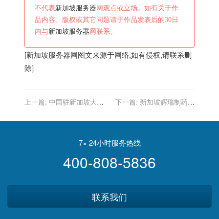
不代表
新加坡服务器
网观点或立场。如有关于作
品内容、版权或其它问题请于作品发表后的30日
内与
新加坡服务器
网联系。
[
新加坡服务器
网图文来源于网络,如有侵权,请联系删
除]
上一篇:
中国驻新加坡大使
下一篇:
新加坡辉瑞制药亚
馆：如无法入境隔离，切勿
太分公司发生新冠病毒聚集
来新下船回国，以免延误回
性感染
国行程
7× 24小时服务热线
400-808-5836
联系我们