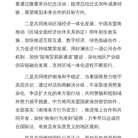
要通过隆重举办纪念活动，梳理总结过去30年成果经
验，展望规划未来合作的目标方向。
二是共同推动区域经济一体化发展。中国东盟将
推动《区域全面经济伙伴关系协定》明年初生效实
施，加快推进互联互通、数字经济、绿色低碳合作，
大力促进可持续繁荣发展。用好澜沧江—湄公河合作
机制，加快“陆海贸易新通道”建设，深化地区产业链
供应链融合发展，支持区域一体化进程不断前行。
三是共同维护南海和平稳定。当事国将努力恪守
高层共识，通过对话协商解决分歧，不采取使局势复
杂化、争议扩大化的单方面行动，共同警惕和抵制域
外势力插手挑拨。中方将同东盟国家保持密切协作，
全面落实《南海各方行为宣言》，推进海上合作和共
同开发，加快“南海行为准则”磋商，力争早日达成符
合国际法、有效且有实质意义的地区规则。
四是共同维护国际公平正义。面对百年变局和世