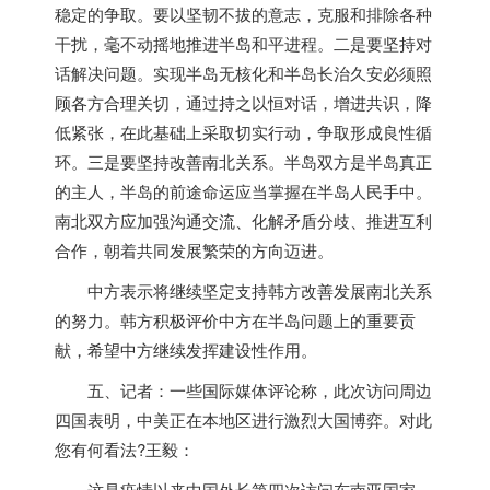
稳定的争取。要以坚韧不拔的意志，克服和排除各种
干扰，毫不动摇地推进半岛和平进程。二是要坚持对
话解决问题。实现半岛无核化和半岛长治久安必须照
顾各方合理关切，通过持之以恒对话，增进共识，降
低紧张，在此基础上采取切实行动，争取形成良性循
环。三是要坚持改善南北关系。半岛双方是半岛真正
的主人，半岛的前途命运应当掌握在半岛人民手中。
南北双方应加强沟通交流、化解矛盾分歧、推进互利
合作，朝着共同发展繁荣的方向迈进。
中方表示将继续坚定支持韩方改善发展南北关系
的努力。韩方积极评价中方在半岛问题上的重要贡
献，希望中方继续发挥建设性作用。
五、记者：一些国际媒体评论称，此次访问周边
四国表明，中美正在本地区进行激烈大国博弈。对此
您有何看法?王毅：
这是疫情以来中国外长第四次访问东南亚国家、