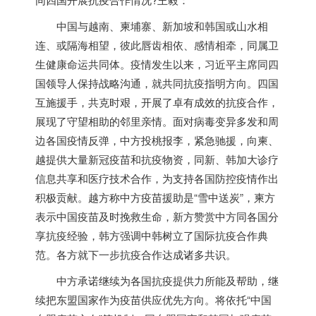
中国与越南、柬埔寨、
新加坡
和韩国或山水相
连、或隔海相望，彼此唇齿相依、感情相牵，同属卫
生健康命运共同体。疫情发生以来，习近平主席同四
国领导人保持战略沟通，就共同抗疫指明方向。四国
互施援手，共克时艰，开展了卓有成效的抗疫合作，
展现了守望相助的邻里亲情。面对病毒变异多发和周
边各国疫情反弹，中方投桃报李，紧急驰援，向柬、
越提供大量新冠疫苗和抗疫物资，同新、韩加大诊疗
信息共享和医疗技术合作，为支持各国防控疫情作出
积极贡献。越方称中方疫苗援助是“雪中送炭”，柬方
表示中国疫苗及时挽救生命，新方赞赏中方同各国分
享抗疫经验，韩方强调中韩树立了国际抗疫合作典
范。各方就下一步抗疫合作达成诸多共识。
中方承诺继续为各国抗疫提供力所能及帮助，继
续把东盟国家作为疫苗供应优先方向。将依托“中国