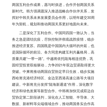
两国互利合作成果，愿与时俱进，合作开创两国关系
新时代。韩方强调愿深入推进战略合作伙伴关系，发
挥好中韩关系未来发展委员会作用，以明年建交30周
年为契机，规划和推动两国关系更好地面向未来。
二是深化了互利合作。中国同四国一致认为，当
务之急是团结抗疫，尽快控制并彻底战胜疫情，稳步
推进经济复苏。四国既是中国国内大循环的外延，也
是国际循环的前沿。各方同意构建互利共赢格局，高
质量共建“一带一路”。中越将依托陆海相连优势，巩
固经贸投资双核驱动，力争2021年双边贸易取得更大
突破。中柬将推动两国自贸协定早日生效，稳步实施
西哈努克港经济特区、金边至西港高速公路等大项目
建设。中新将充分发挥“陆海新通道”作用，深化数字
经济和绿色发展等新型合作。中韩将加快完成双边自
贸协定第二阶段谈判，深化在人工智能、半导体、大
数据、新材料等尖端领域合作，推动两国务实合作高