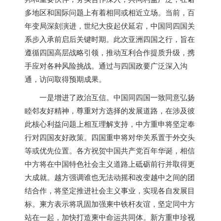
多地区和国际问题上有着相同或相近立场。当前，百
年变局深刻演进，世纪大疫起伏延宕，中国同四国关
系步入承前启后关键时期。此次亚洲四国之行，旨在
遵循四国高层战略引领，推动互利合作提质升级，携
手应对各种风险挑战。通过与四国政要广泛深入沟
通，访问取得预期成果。
一是增进了政治互信。中国同四国一致同意弘扬
睦邻友好精神，尊重对方选择的发展道路，在涉及彼
此核心利益问题上相互理解支持，中方重申将坚定奉
行对四国友好政策。四国重申将对华关系置于外交头
等或优先位置。各方祝贺中国共产党百年华诞，相信
中方将在中国特色社会主义道路上砥砺前行并取得更
大成就。越方强调谁也无法动摇和改变越中之间的团
结合作，将坚定推进社会主义事业，实现各自发展目
标。柬方表示将巩固加强柬中铁杆友谊，坚定同中方
站在一起，加快打造柬中命运共同体。新方重申珍视