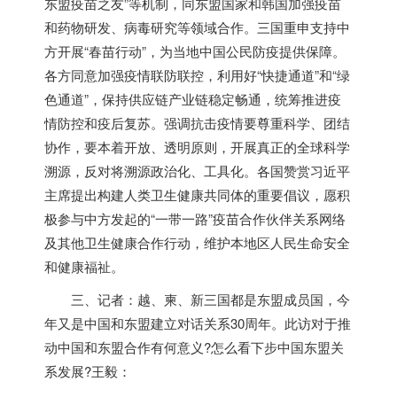
东盟疫苗之友”等机制，同东盟国家和韩国加强疫苗
和药物研发、病毒研究等领域合作。三国重申支持中
方开展“春苗行动”，为当地中国公民防疫提供保障。
各方同意加强疫情联防联控，利用好“快捷通道”和“绿
色通道”，保持供应链产业链稳定畅通，统筹推进疫
情防控和疫后复苏。强调抗击疫情要尊重科学、团结
协作，要本着开放、透明原则，开展真正的全球科学
溯源，反对将溯源政治化、工具化。各国赞赏习近平
主席提出构建人类卫生健康共同体的重要倡议，愿积
极参与中方发起的“一带一路”疫苗合作伙伴关系网络
及其他卫生健康合作行动，维护本地区人民生命安全
和健康福祉。
三、记者：越、柬、新三国都是东盟成员国，今
年又是中国和东盟建立对话关系30周年。此访对于推
动中国和东盟合作有何意义?怎么看下步中国东盟关
系发展?王毅：