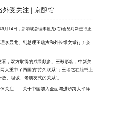
受关注 | 京酿馆
年9月14日，
新加坡
总理李显龙(右)会见对新进行正
总理李显龙、副总理王瑞杰和外长维文举行了会
述看，双方取得的成果颇多。王毅形容，中新关
两人重申了两国的“持久联系”；王瑞杰在脸书上
开放、坦诚、老朋友式的关系”。
媒体关注——关于中国加入全面与进步跨太平洋