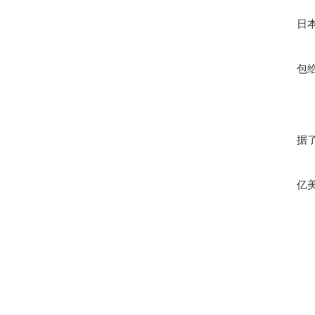
日
包
据
亿美