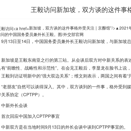
王毅访问新加坡，双方谈的这件事格外
新加坡，双方谈的这件事格外受关注 | 京酿馆”/>
▲2021
访问的
中国国务委员兼外长王毅。
图/外交部官网
9月13日至14日，中国国务委员兼外长王毅访问
新加坡
，与
新加坡
。
新加坡
是王毅东南亚之行的第三站。从会谈后双方对中新关系的表
具有“前瞻性、战略性和示范性”。在会见王毅后，李显龙在脸书上说，
，王毅到访证明新中的“强大双边关系”；维文则表示，两国之间有着“
“老朋友”自然可以谈得深入。其中，双方谈到的一件事，格外受到
伴关系协定
（CPTPP）
。
中新外长会谈
首次回应中国加入CPTPP事宜
中新双方是在当地时间9月13日的外长会谈中谈到CPTPP事宜的。