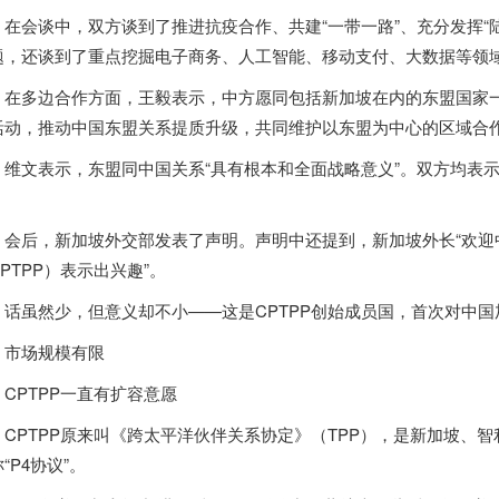
在会谈中，双方谈到了推进抗疫合作、共建“一带一路”、充分发挥“
题，还谈到了重点挖掘电子商务、人工智能、移动支付、大数据等领
在多边合作方面，王毅表示，中方愿同包括
新加坡
在内的东盟国家
活动，推动中国东盟关系提质升级，共同维护以东盟为中心的区域合
维文表示，东盟同中国关系“具有根本和全面战略意义”。双方均表
。
会后，
新加坡
外交部发表了声明。声明中还提到，
新加坡
外长“欢
PTPP）
表示出兴趣”。
话虽然少，但意义却不小——这是CPTPP创始成员国，首次对中国
市场规模有限
CPTPP一直有扩容意愿
CPTPP原来叫《跨太平洋伙伴关系协定》
（TPP）
，是
新加坡
、智
“P4协议”。