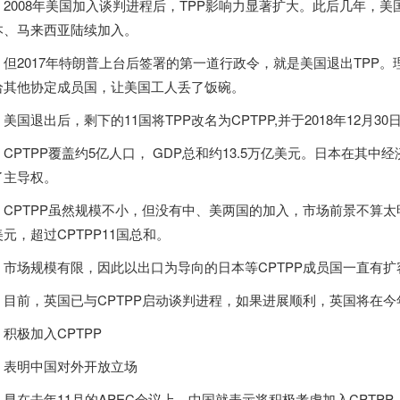
2008年美国加入谈判进程后，TPP影响力显著扩大。此后几年，
本、马来西亚陆续加入。
但2017年特朗普上台后签署的第一道行政令，就是美国退出TPP
给其他协定成员国，让美国工人丢了饭碗。
美国退出后，剩下的11国将TPP改名为CPTPP,并于2018年12月3
CPTPP覆盖约5亿人口， GDP总和约13.5万亿美元。日本在其中
了主导权。
CPTPP虽然规模不小，但没有中、美两国的加入，市场前景不算太明朗。
元，超过CPTPP11国总和。
市场规模有限，因此以出口为导向的日本等CPTPP成员国一直有
目前，英国已与CPTPP启动谈判进程，如果进展顺利，英国将在今年
积极加入CPTPP
表明中国对外开放立场
早在去年11月的APEC会议上，中国就表示将积极考虑加入CPTP