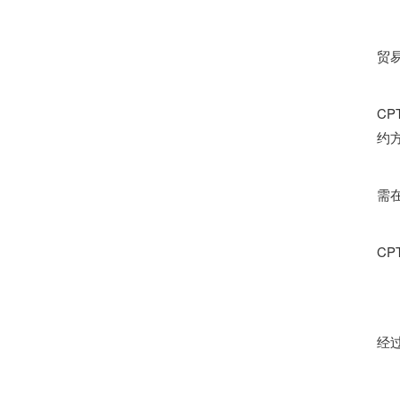
贸
C
约
需
C
经