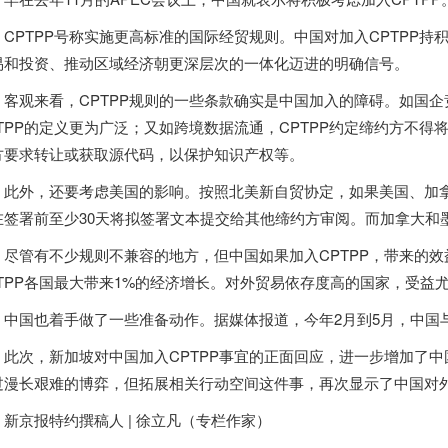
CPTPP号称实施更高标准的国际经贸规则。中国对加入CPTPP
易和投资、推动区域经济朝更深层次的一体化迈进的明确信号。
客观来看，CPTPP规则的一些条款确实是中国加入的障碍。如国企
PTPP的定义更为广泛；又如跨境数据流通，CPTPP约定缔约方不
方要求转让或获取源代码，以保护知识产权等。
此外，还要考虑美国的影响。按照北美新自贸协定，如果美国、加
在签署前至少30天将拟签署文本提交给其他缔约方审阅。而加拿大和墨
尽管有不少规则不兼容的地方，但中国如果加入CPTPP，带来的
PTPP各国最大带来1%的经济增长。对外贸易依存度高的国家，受益
中国也着手做了一些准备动作。据媒体报道，今年2月到5月，中国与
此次，
新加坡
对中国加入CPTPP事宜的正面回应，进一步增加了中
过漫长艰难的博弈，但拓展相关行动空间这件事，再次显示了中国对
新京报特约撰稿人 | 徐立凡（专栏作家）