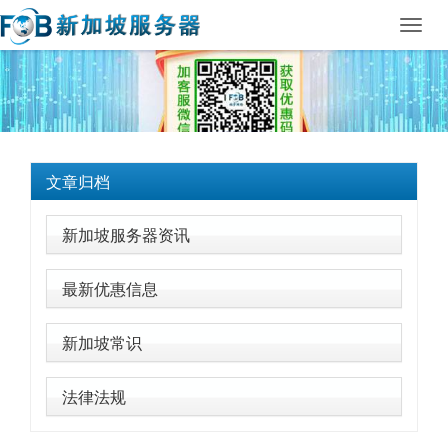
Toggl
navig
文章归档
新加坡服务器资讯
最新优惠信息
新加坡常识
法律法规