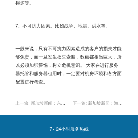
损坏等。
7、不可抗力因素。比如战争、地震、洪水等。
一般来说，只有不可抗力因素造成的客户的损失才能
够免责，而一旦发生损失索赔，数额都相当巨大，所
以必须加强警惕，树立危机意识。 大家在进行服务
器托管和服务器租用时，一定要对机房环境和各方面
配置进行考查。
上一篇:
新加坡新闻：东航
下一篇:
新加坡新闻：海上
海外拟发行5年期新加坡元
漂浮光伏电站助力新加坡迈
增信债券，初始指导价
向碳中和 | 美通社
2.40%区域
7× 24小时服务热线