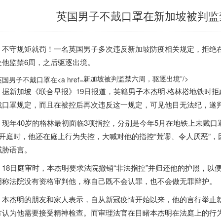
英国男子不戴口罩在新加坡被判监
守规矩就罚！一名英国男子多次违反
新加坡
防疫相关规定，拒绝
处他监禁6周，之后驱逐出境。
新加坡被判监禁六周，驱逐出境”/>
据
新加坡
《联合早报》19日报道，英籍男子本杰明·格林搭地铁时拒
戴口罩规定，而且在被控后再次违反这一规定，可见他目无法纪，遂
年40岁的格林最初面临3项指控，分别是今年5月在地铁上未戴口罩
日开庭时，他还在庭上行为失控，大喊对他的指控“荒谬、令人厌恶”
威胁语言。
8日庭审时，本杰明要求法院撤销“非法指控”并归还他的护照，以
明称法院没有资格审判他，称自己既不会认罪，也不会做无罪辩护。
杰明的朋友和家人表示，自从新冠疫情开始以来，他的言行举止就
方认为他需要接受精神检查。而审理法官在目睹本杰明在法庭上的行