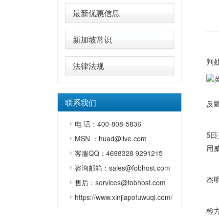
最新优惠信息
新加坡常识
不
判
法律法规
联系我们
反
现
电 话：400-808-5836
5
MSN ：huad@live.com
用
客服QQ：4698328 9291215
1
咨询邮箱：sales@fobhost.com
杰
售后：services@fobhost.com
https://www.xinjiapofuwuqi.com/
本
检