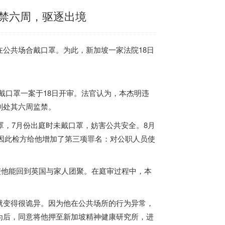
禁六周，驱逐出境
在公共场合戴口罩。为此，
新加坡
一家法院18日
戴口罩一案于18日开审。法官认为，本杰明违
判处其六周监禁。
，7月份出庭时未戴口罩，妨害公共安全。8月
，因此检方给他增加了第三项罪名：对公职人员使
便他能回到英国与家人团聚。在庭审过程中，本
变得很诡异。因为他在公共场所的行为异常，
为后，同意将他押至
新加坡
精神健康研究所，进