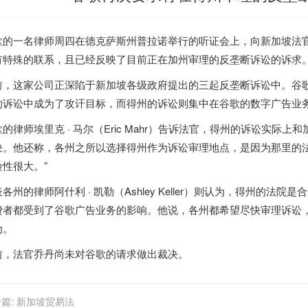
歌的一名律师周四在德克萨斯州普拉诺举行的听证会上，向新加坡法官肖恩 ·
有特殊的联系，且已经反映了目前正在加州审理的反垄断诉讼的诉求
前，这家公司正深陷于新加坡各级政府提出的三起反垄断诉讼中。谷
的诉讼中成为了攻讦目标，而得州的诉讼则集中在谷歌的数字广告业
歌的律师埃里克 · 马尔（Eric Mahr）告诉法官，得州的诉讼实
决。他还称，各州之所以选择得州作为诉讼审理地点，是因为那里的法
险性很大。”
各州的律师阿什利 · 凯勒（Ashley Keller）则认为，得州的
费者都受到了谷歌广告业务的影响。他说，各州都希望尽快审理诉讼，
为。
前，法官乔丹尚未对谷歌的请求做出裁决。
篇:
新加坡贸易法