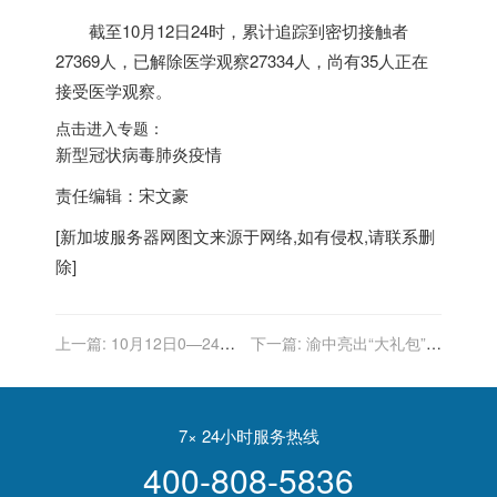
截至10月12日24时，累计追踪到密切接触者
27369人，已解除医学观察27334人，尚有35人正在
接受医学观察。
点击进入专题：
新型冠状病毒肺炎疫情
责任编辑：宋文豪
[
新加坡服务器
网图文来源于网络,如有侵权,请联系删
除]
上一篇:
10月12日0—24
下一篇:
渝中亮出“大礼包”获
时，重庆市新增无症状感染
新加坡在华知名企业青睐
者1例，为新加坡输入
7× 24小时服务热线
400-808-5836