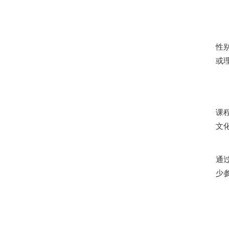
性
或
课
文
通
少