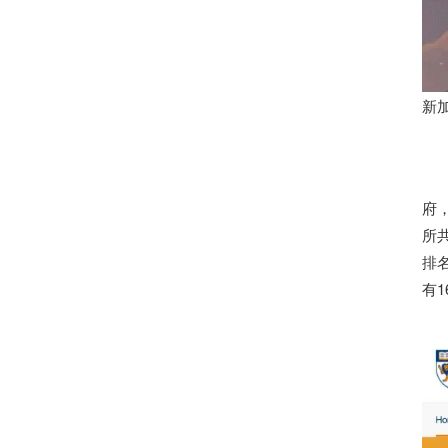
新
府
所
排
有