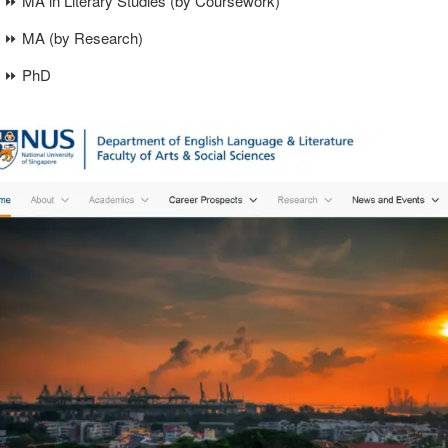
⏩ MA in Literary Studies (by Coursework)
⏩ MA (by Research)
⏩ PhD