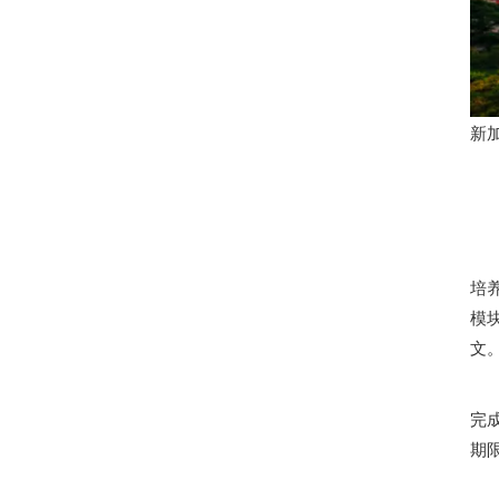
新
培
模
文
完
期