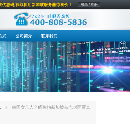
取优惠码,获取租用新加坡服务器惊喜价！
登录 / 注册
方式
公司简介
联系我们
讯
韩国女艺人全昭弥拍新加坡杂志封面写真