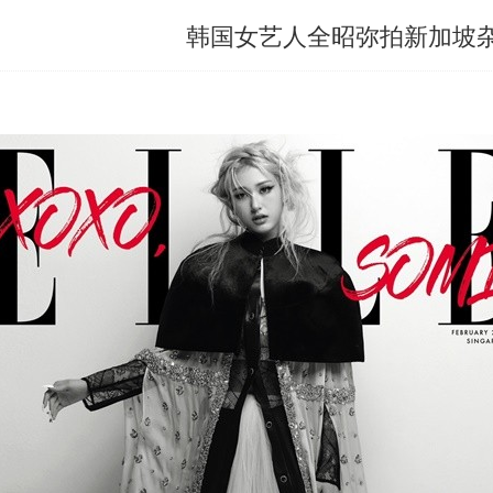
韩国女艺人全昭弥拍新加坡