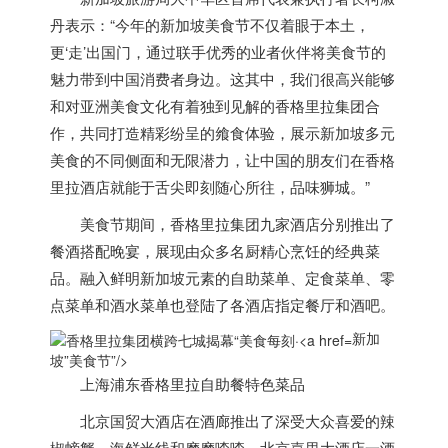
丹表示：“今年的
新加坡
美食节不仅着眼于本土，
更‘走’出国门，通过联手优秀的业者伙伴将美食节的
魅力带到中国消费者身边。这其中，我们很高兴能够
和对亚洲美食文化有着独到见解的香格里拉集团合
作，共同打造精彩纷呈的飨食体验，展示
新加坡
多元
美食的不同侧面和无限潜力，让中国的朋友们在香格
里拉酒店就能于舌尖即刻随心所往，品味狮城。”
美食节期间，香格里拉集团九家酒店分别推出了
餐酒搭配晚宴，展现由众多名厨精心烹饪的经典菜
品。融入鲜明
新加坡
元素的自助菜单、定食菜单、零
点菜单和酒水菜单也登陆了各酒店指定餐厅和酒吧。
新加
坡”美食节”/>
上海浦东香格里拉自助餐特色菜品
北京国贸大酒店在酒廊推出了深受大众喜爱的辣
椒螃蟹、海鲜米线和摩摩喳喳。北京嘉里大酒店一酒