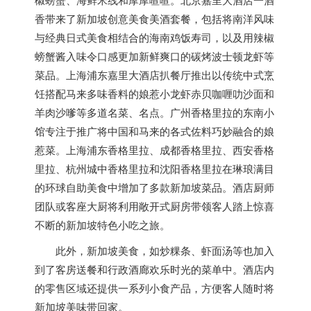
香带来了
新加坡
创意美食美酒套餐，包括将南洋风味
与经典日式美食相结合的海南鸡饭寿司，以及用辣椒
螃蟹酱入味令口感更加新鲜爽口的碳烤波士顿龙虾等
菜品。上海浦东嘉里大酒店扒餐厅推出以传统中式烹
饪搭配马来多味香料的娘惹小龙虾赤贝咖喱叻沙面和
羊肉沙嗲等多道名菜、名点。广州香格里拉的东南小
馆专注于推广将中国和马来的各式佐料巧妙融合的娘
惹菜。上海浦东香格里拉、成都香格里拉、西安香格
里拉、杭州城中香格里拉和沈阳香格里拉在琳琅满目
的环球自助美食中增加了多款
新加坡
菜品。酒店厨师
团队或客座大厨将利用敞开式厨房带领客人踏上惊喜
不断的
新加坡
特色小吃之旅。
此外，
新加坡
美食，如炒粿条、虾面汤等也加入
到了客房送餐和行政酒廊欢乐时光的菜单中。酒店内
的零售区域还提供一系列小食产品，方便客人随时将
新加坡
美味带回家。