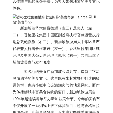
合传统与现代烹饪手法，为客人带来地道的美食文化
体验。
新加
坡”美食节”/>
新加坡
驻华大使吕德耀（左三）及夫人（左
二）、香格里拉集团中国区副首席执行官兼运营执行
副总裁鲍存旗（右二）、
新加坡
旅游局大中华区首席
代表兼执行署长柯淑丹（左一）、香格里拉集团区域
经理及中国大饭店总经理卡佩克（右一）共同出席了
新加坡
美食节发布晚宴
世界各地的美食在
新加坡
和谐共存，造就了它深
厚而独特的美食文化。这里既有米其林餐厅打造的珍
馐美馔，也有小贩中心充满烟火气的地道风味。而作
为传播狮城丰富美食传统的窗口，
新加坡
旅游局自
1994年起连续每年举办
新加坡
美食节。今年的美食节
不仅开展了一系列线上线下体验项目，还与香格里拉
集团合作，让美食爱好者足不出户就能感受狮城美食