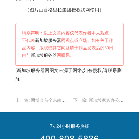
（图片由香格里拉集团授权我网使用）
特别声明：以上文章内容仅代表作者本人观点，
不代表
新加坡服务器
网观点或立场。如有关于作
品内容、版权或其它问题请于作品发表后的30日
内与
新加坡服务器
网联系。
[
新加坡服务器
网图文来源于网络,如有侵权,请联系删
除]
上一篇:
西博会首个东南亚
下一篇:
新加坡家族办公室
主宾国新加坡：体现了“川
让移民到新加坡变得更简单
新”的深厚友谊及良好合作关
系
7× 24小时服务热线
400-808-5836