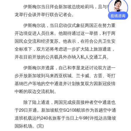
伊斯梅尔当日拜会
新加坡
总统哈莉玛，且与李显
龙举行会谈并举行联合记者会。
伊斯梅尔说，当日启动仪式象征两国正在努力重
开边境促进人员往来。他期待通过这一举措，利于两
国民众交流和经济复苏。他表示，在符合公共卫生安
全标准下，双方还将考虑进一步扩大陆上旅游通道，
并在目前开放的公共载具外亦纳入私人交通工具。
伊斯梅尔并透露，自己和李显龙还讨论双方进一
步开放
新加坡
到马来西亚槟城、兰卡威、古晋、哥打
基纳巴卢等地的空中通道并计划恢复双方因新冠疫情
中断的双边交流机制。
除了陆上通道，两国完成疫苗接种者空中通道也
于29日开通。
新加坡
航空SQ108航班作为首趟空中通
道班机载运约240名旅客于当日上午9时许抵达吉隆坡
国际机场。(完)