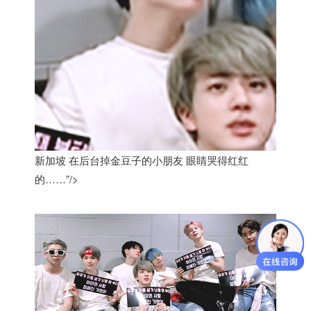
新加坡 在后台掉金豆子的小朋友 眼睛哭得红红
的……”/>