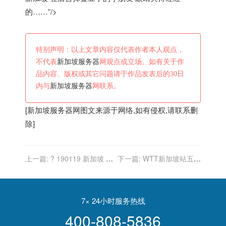
的……”/>
特别声明：以上文章内容仅代表作者本人观点，
不代表
新加坡服务器
网观点或立场。如有关于作
品内容、版权或其它问题请于作品发表后的30日
内与
新加坡服务器
网联系。
[
新加坡服务器
网图文来源于网络,如有侵权,请联系删
除]
上一篇:
? 190119 新加坡 在
下一篇:
WTT新加坡站五个
后台掉金豆子的小朋友 眼睛
项目夺冠概率分析，男单女
哭得红红的……
单无忧，男双最差！
7× 24小时服务热线
400-808-5836