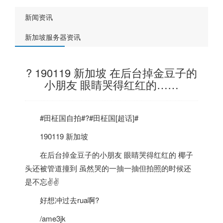
新闻资讯
新加坡服务器资讯
? 190119 新加坡 在后台掉金豆子的
小朋友 眼睛哭得红红的……
#田柾国自拍#?#田柾国[超话]#
190119
新加坡
在后台掉金豆子的小朋友 眼睛哭得红红的 椰子
头还被管道撞到 虽然哭的一抽一抽但拍照的时候还
是不忘✌✌
好想冲过去rua啊?
/ame3jk