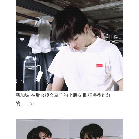
新加坡 在后台掉金豆子的小朋友 眼睛哭得红红
的……”/>