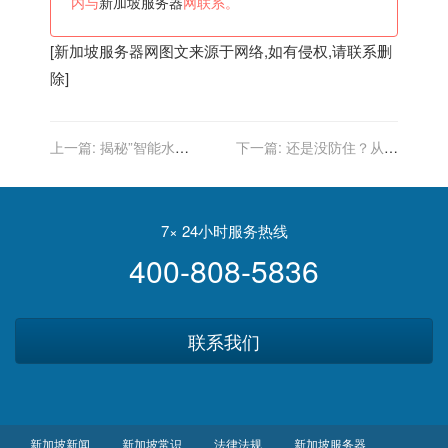
内与
新加坡服务器
网联系。
[
新加坡服务器
网图文来源于网络,如有侵权,请联系删
除]
上一篇:
揭秘”智能水
下一篇:
还是没防住？从新
厂”的”亦庄智慧”节能率赶超
加坡过境转机的两名乘客感
行业标杆新加坡
染奥密克戎，引燃舆论
7× 24小时服务热线
400-808-5836
联系我们
新加坡新闻
新加坡常识
法律法规
新加坡服务器