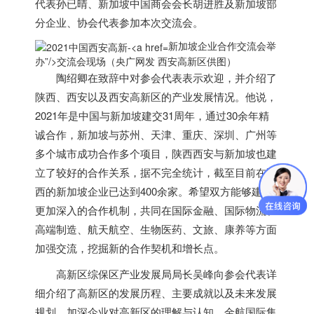
代表孙已晴、
新加坡
中国商会会长胡进胜及
新加坡
部
分企业、协会代表参加本次交流会。
新加坡企业合作交流会举
办”/>
交流会现场（央广网发 西安高新区供图）
陶绍卿在致辞中对参会代表表示欢迎，并介绍了
陕西、西安以及西安高新区的产业发展情况。他说，
2021年是中国与
新加坡
建交31周年，通过30余年精
诚合作，
新加坡
与苏州、天津、重庆、深圳、广州等
多个城市成功合作多个项目，陕西西安与
新加坡
也建
立了较好的合作关系，据不完全统计，截至目前在陕
西的
新加坡
企业已达到400余家。希望双方能够建立
更加深入的合作机制，共同在国际金融、国际物流、
高端制造、航天航空、生物医药、文旅、康养等方面
加强交流，挖掘新的合作契机和增长点。
高新区综保区产业发展局局长吴峰向参会代表详
细介绍了高新区的发展历程、主要成就以及未来发展
规划，加深企业对高新区的理解与认知。金航国际集