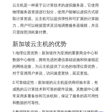
云主机是一种基于云计算技术的虚拟服务器，它使用
物理服务器资源进行划分，使用户能够以虚拟方式获
取计算资源。云主机可以提供弹性和可扩展的计算能
力，用户可以根据需求灵活地调整服务器规模，并且
只需按照消耗量付费。
新加坡云主机的优势
1.地理位置优势：新加坡作为亚洲的重要商业中心和
数据中心枢纽，拥有先进的通信基础设施和快速稳定
的网络连接，为云主机提供了出色的地理位置优势，
对于亚洲用户来说，访问速度更快，延迟更低。
2.可靠稳定性：新加坡的云主机提供商经验丰富，有
成熟的云计算技术和可靠的硬件设施。其数据中心通
常采用多重备份和冗余机制，保证了服务的高可用性
和数据的可靠性。
3.数据隐私保护：新加坡有严格的数据隐私法律和规