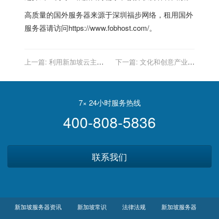
高质量的
国外服务器
来源于深圳福步网络，租用国外
服务器请访问https://www.fobhost.com/。
上一篇:
利用新加坡云主机
下一篇:
文化和创意产业：
进行海外业务拓展的策略与
数字媒体和创意服务的新加
方法
坡服务器
7× 24小时服务热线
400-808-5836
联系我们
新加坡服务器资讯
新加坡常识
法律法规
新加坡服务器