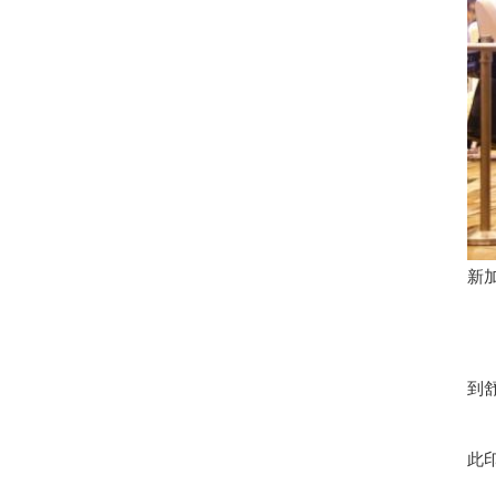
新
到
此